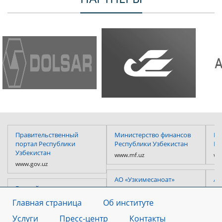
Правительственный
Министерство финансов
Пр
портал Республики
Республики Узбекистан
Ре
Узбекистан
www.mf.uz
ww
www.gov.uz
АО «Узкимесаноат»
АО
Единый портал
www.uzkimyosanoat.uz
ww
интерактивных
Главная страница
Об институте
государственных услуг
Услуги
www.my.gov.uz
Пресс-центр
Контакты