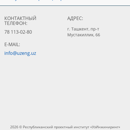
Министерство энергетики
Ми
Республики Узбекистан
и 
Виртуальная приемная
Ре
www.minenergy.uz
Президента РУз.
КОНТАКТНЫЙ
АДРЕС:
ww
ТЕЛЕФОН:
www.pm.gov.uz
Национальное агентство
г. Ташкент, пр-т
78 113-02-80
проектного управления
АО
Мустакиллик, 66
Министерство экономики
при П...
ww
и финансов
E-MAIL:
www.napm.uz
www.mineconomy.uz
info@uzeng.uz
2026 © Республиканский проектный институт «УзИнжиниринг»