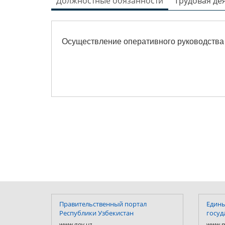
Должностные обязанности
Трудовая де
Осуществление оперативного руководства
Правительственный портал
Едины
Республики Узбекистан
госуд
www.gov.uz
www.m