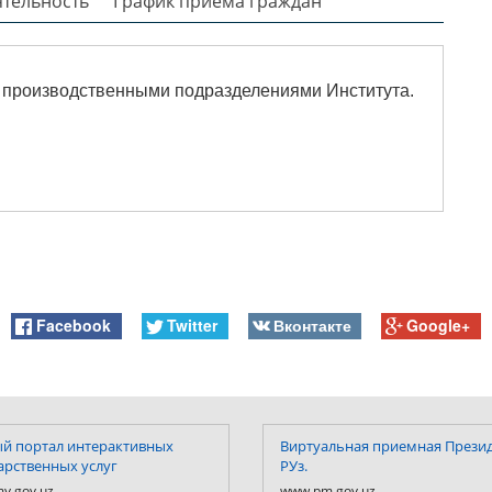
ятельность
График приёма граждан
 производственными подразделениями Института.
Facebook
Twitter
Вконтакте
Google+
й портал интерактивных
Виртуальная приемная Прези
арственных услуг
РУз.
y.gov.uz
www.pm.gov.uz