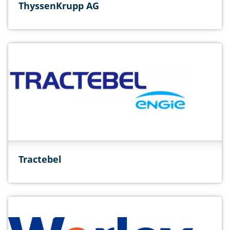
ThyssenKrupp AG
Tractebel