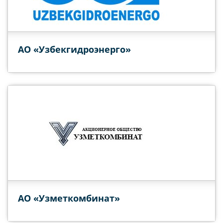
АО «Узбекгидроэнерго»
АО «Узметкомбинат»