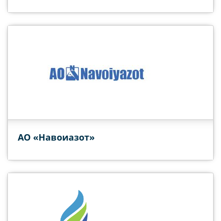
АО «Навоиазот»