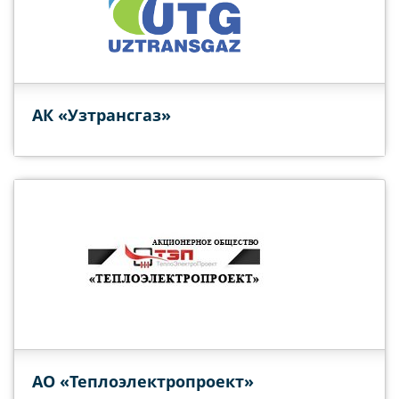
АК «Узтрансгаз»
АО «Теплоэлектропроект»