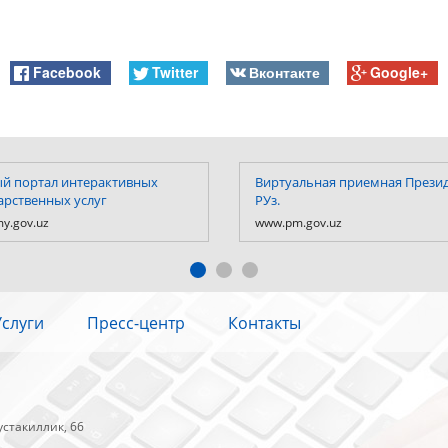
Facebook
Twitter
Вконтакте
Google+
й портал интерактивных
Виртуальная приемная Прези
арственных услуг
РУз.
y.gov.uz
www.pm.gov.uz
Услуги
Пресс-центр
Контакты
устакиллик, 66