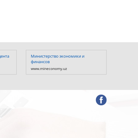
дента
Министерство экономики и
Министе
финансов
Республ
www.mineconomy.uz
www.mf.u