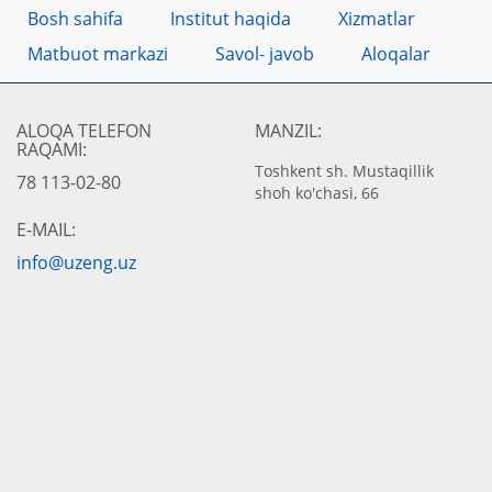
Bosh sahifa
Institut haqida
Xizmatlar
Matbuot markazi
Savol- javob
Aloqalar
ALOQA TELEFON
MANZIL:
RAQAMI:
Toshkent sh. Mustaqillik
78 113-02-80
shoh ko'chasi, 66
E-MAIL:
info@uzeng.uz