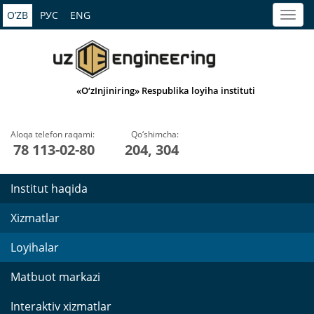
O’ZB
РУС
ENG
«O‘zInjiniring» Respublika loyiha instituti
Aloqa telefon raqami:
Qo‘shimcha:
78 113-02-80
204, 304
Institut haqida
Xizmatlar
Loyihalar
Matbuot markazi
Interaktiv xizmatlar