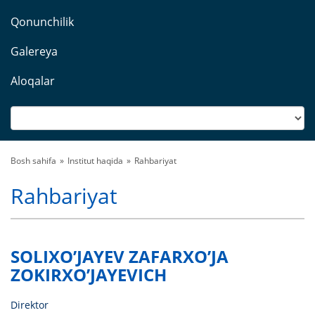
Qonunchilik
Galereya
Aloqalar
Bosh sahifa
Institut haqida
Rahbariyat
Rahbariyat
SOLIXO’JAYEV ZAFARXO’JA
ZOKIRXO’JAYEVICH
Direktor