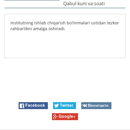
Qabul kuni va soati
Institutning ishlab chiqarish boʻlinmalari ustidan tezkor
rahbarlikni amalga oshiradi.
Facebook
Twitter
Вконтакте
Google+