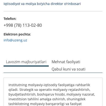
Iqtisodiyot va moliya bo‘yicha direktor o‘rinbosari
Telefon:
+998 (78) 113-02-80
Elektron pochta:
info@uzeng.uz
Lavozim majburiyatlari
Mehnat faoliyati
Qabul kuni va soati
Institutning moliyaviy-iqtisodiy faoliyatiga rahbarlik
qiladi. Strategik va operativ moliyaviy rejalashtirish,
byudjetlashtirish, boshqaruv hisobi, moliyaviy nazorat,
investitsion tahlilni amalga oshirish, shuningdek
tashkilotning moliyaviy barqarorligi va faoliyat