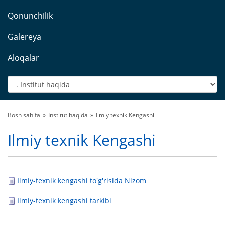
Qonunchilik
Galereya
Aloqalar
Bosh sahifa
Institut haqida
Ilmiy texnik Kengashi
Ilmiy texnik Kengashi
Ilmiy-texnik kengashi to'g'risida Nizom
Ilmiy-texnik kengashi tarkibi