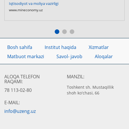
Iqtisodiyot va moliya vazirligi
www.mineconomy.uz
Bosh sahifa
Institut haqida
Xizmatlar
Matbuot markazi
Savol- javob
Aloqalar
ALOQA TELEFON
MANZIL:
RAQAMI:
Toshkent sh. Mustaqillik
78 113-02-80
shoh ko'chasi, 66
E-MAIL:
info@uzeng.uz