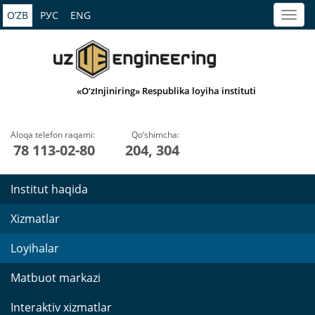
O’ZB
РУС
ENG
«O‘zInjiniring» Respublika loyiha instituti
Aloqa telefon raqami:
Qo‘shimcha:
78 113-02-80
204, 304
Institut haqida
Xizmatlar
Loyihalar
Matbuot markazi
Interaktiv xizmatlar