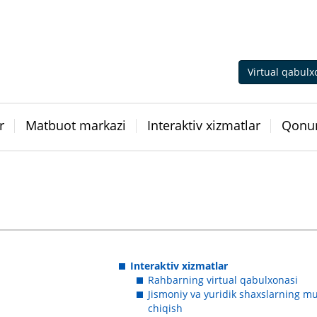
Virtual qabulx
r
Matbuot markazi
Interaktiv xizmatlar
Qonun
Interaktiv xizmatlar
Rahbarning virtual qabulxonasi
Jismoniy va yuridik shaxslarning mu
chiqish