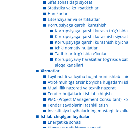
Sifat sohasidagi siyosat
Statistika va ko`rsatkichlar
Hamkorlar
Litsenziyalar va sertifikatlar
Korrupsiyaga qarshi kurashish
Korrupsiyaga qarshi kurash toʻgʻrisida
Korrupsiyaga qarshi kurashish siyosat
Korrupsiyaga qarshi kurashish bʻyicha 
Ichki nomativ hujjatlar
Tadbirlar to‘g‘risida eʼlonlar
Korrupsiyaviy harakatlar to‘g‘risida x
aloqa kanallari
Xizmatlar
Loyihaoldi va loyiha hujjatlarini ishlab ch
Atrof-muhitga ta’sir boʻyicha hujjatlarni i
Mualliflik nazorati va texnik nazorat
Tender hujjatlarini ishlab chiqish
PMC (Project Management Consultant), kon
Tender savdolarini tashkil etish
Investitsiya loyihalarining mustaqil texnik
Ishlab chiqilgan loyihalar
Energetika sohasi
Kimyo va neft-kimyo sanoati