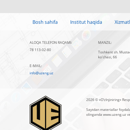
Bosh sahifa
Institut haqida
Xizmat
ALOQA TELEFON RAQAMI:
MANZIL:
78 113-02-80
Toshkent sh. Mustaq
ko'chasi, 66
E-MAIL:
info@uzeng.uz
2026 © «O‘zInjiniring» Respu
Saytdan materiallar foydal
olinganda
www.uzeng.uz
ve