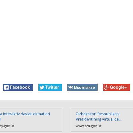
Facebook
Twitter
Вконтакте
Google+
 interaktiv davlat xizmatlari
O‘zbekiston Respublikasi
i
Prezidentining virtual qa...
y.gov.uz
www.pm.gov.uz