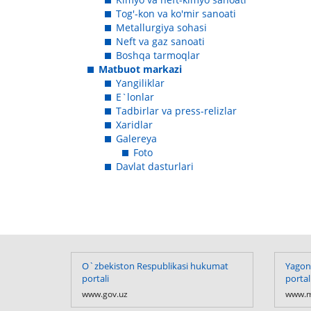
Tog'-kon va ko'mir sanoati
Metallurgiya sohasi
Neft va gaz sanoati
Boshqa tarmoqlar
Matbuot markazi
Yangiliklar
E`lonlar
Tadbirlar va press-relizlar
Xaridlar
Galereya
Foto
Davlat dasturlari
O`zbekiston Respublikasi hukumat
Yagona
portali
portal
www.gov.uz
www.m