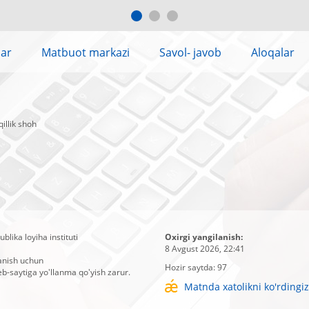
lar
Matbuot markazi
Savol- javob
Aloqalar
illik shoh
blika loyiha instituti
Oxirgi yangilanish:
8 Avgust 2026, 22:41
anish uchun
Hozir saytda:
97
b-saytiga yo'llanma qo'yish zarur.
Matnda xatolikni ko'rdingi