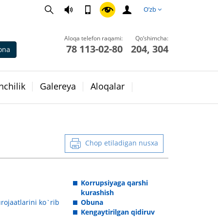
O’zb
Aloqa telefon raqami:
Qo‘shimcha:
78 113-02-80
204, 304
ona
chilik
Galereya
Aloqalar
Chop etiladigan nusxa
Korrupsiyaga qarshi
kurashish
rojaatlarini ko`rib
Obuna
Kengaytirilgan qidiruv