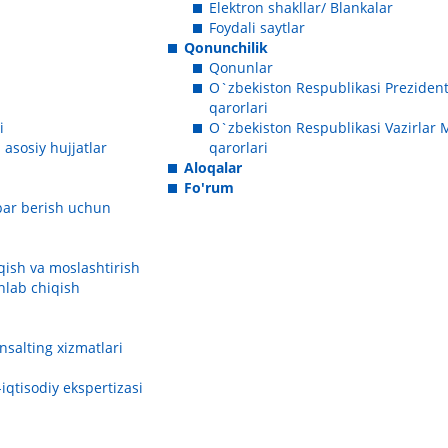
Elektron shakllar/ Blankalar
Foydali saytlar
Qonunchilik
Qonunlar
O`zbekiston Respublikasi Prezident
qarorlari
i
O`zbekiston Respublikasi Vazirlar
asosiy hujjatlar
qarorlari
Aloqalar
Fo'rum
abar berish uchun
iqish va moslashtirish
shlab chiqish
salting xizmatlari
-iqtisodiy ekspertizasi