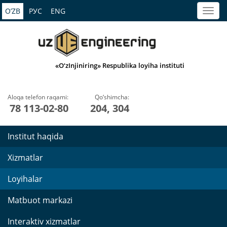
O’ZB
РУС
ENG
«O‘zInjiniring» Respublika loyiha instituti
Aloqa telefon raqami:
Qo‘shimcha:
78 113-02-80
204, 304
Institut haqida
Xizmatlar
Loyihalar
Matbuot markazi
Interaktiv xizmatlar