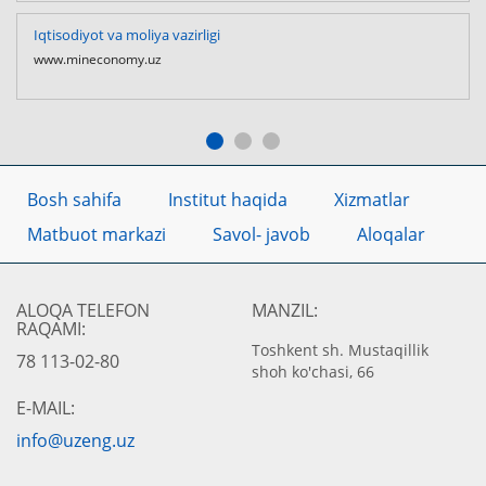
Iqtisodiyot va moliya vazirligi
www.mineconomy.uz
Bosh sahifa
Institut haqida
Xizmatlar
Matbuot markazi
Savol- javob
Aloqalar
ALOQA TELEFON
MANZIL:
RAQAMI:
Toshkent sh. Mustaqillik
78 113-02-80
shoh ko'chasi, 66
E-MAIL:
info@uzeng.uz