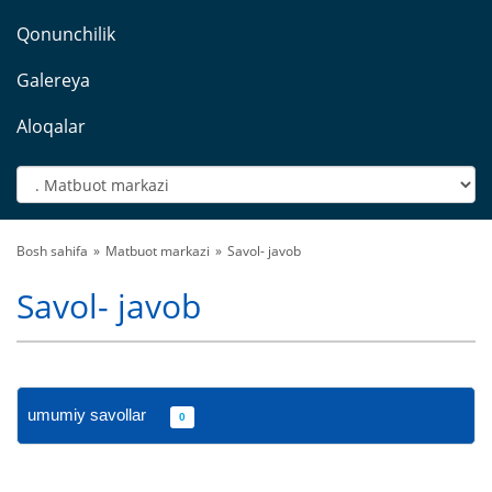
Qonunchilik
Galereya
Aloqalar
Bosh sahifa
Matbuot markazi
Savol- javob
Savol- javob
umumiy savollar
0