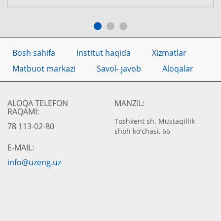
Bosh sahifa
Institut haqida
Xizmatlar
Matbuot markazi
Savol- javob
Aloqalar
ALOQA TELEFON
MANZIL:
RAQAMI:
Toshkent sh. Mustaqillik
78 113-02-80
shoh ko'chasi, 66
E-MAIL:
info@uzeng.uz