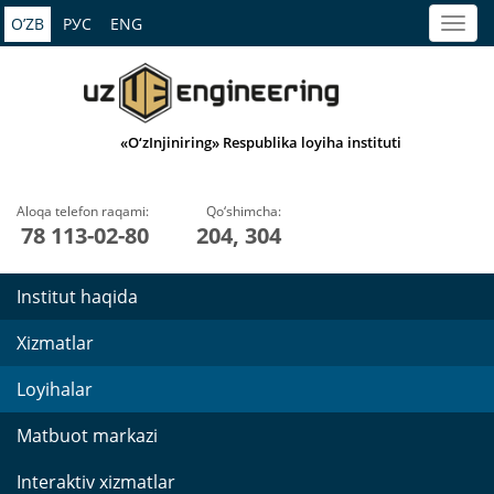
O’ZB
РУС
ENG
«O‘zInjiniring» Respublika loyiha instituti
Aloqa telefon raqami:
Qo‘shimcha:
78 113-02-80
204, 304
Institut haqida
Xizmatlar
Loyihalar
Matbuot markazi
Interaktiv xizmatlar