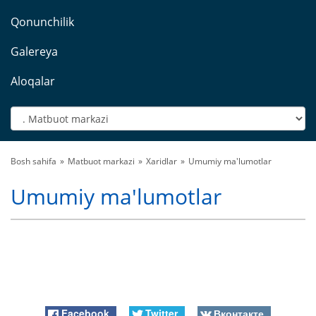
Qonunchilik
Galereya
Aloqalar
Bosh sahifa
Matbuot markazi
Xaridlar
Umumiy ma'lumotlar
Umumiy ma'lumotlar
Facebook
Twitter
Вконтакте