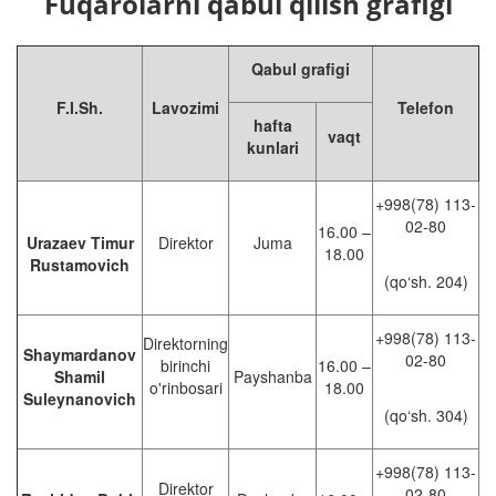
Fuqarolarni qabul qilish grafigi
Qabul grafigi
F.I.Sh.
Lavozimi
Telefon
hafta
vaqt
kunlari
+998(78) 113-
02-80
16.00 –
Urazaev Timur
Direktor
Juma
18.00
Rustamovich
(qo‘sh. 204)
+998(78) 113-
Direktorning
Shaymardanov
02-80
birinchi
16.00 –
Shamil
Payshanba
o'rinbosari
18.00
Suleynanovich
(qo‘sh. 304)
+998(78) 113-
Direktor
02-80