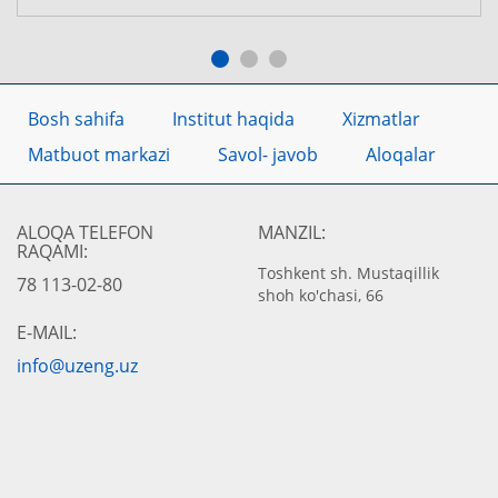
Bosh sahifa
Institut haqida
Xizmatlar
Matbuot markazi
Savol- javob
Aloqalar
ALOQA TELEFON
MANZIL:
RAQAMI:
Toshkent sh. Mustaqillik
78 113-02-80
shoh ko'chasi, 66
E-MAIL:
info@uzeng.uz