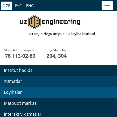
O’ZB
РУС
ENG
«O‘zInjiniring» Respublika loyiha instituti
Aloqa telefon raqami:
Qo‘shimcha:
78 113-02-80
204, 304
Institut haqida
Xizmatlar
Loyihalar
Matbuot markazi
Interaktiv xizmatlar