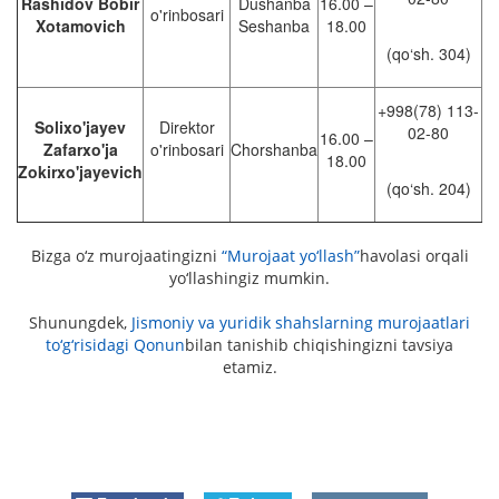
Rashidov Bobir
Dushanba
16.00 –
o'rinbosari
Xotamovich
Seshanba
18.00
(qo‘sh. 304)
+998(78) 113-
Solixo'jayev
Direktor
02-80
16.00 –
Zafarxo'ja
o'rinbosari
Chorshanba
18.00
Zokirxo'jayevich
(qo‘sh. 204)
Bizga o‘z murojaatingizni
“Murojaat yo‘llash”
havolasi orqali
yo‘llashingiz mumkin.
Shunungdek,
Jismoniy va yuridik shahslarning murojaatlari
to‘g‘risidagi Qonun
bilan tanishib chiqishingizni tavsiya
etamiz.