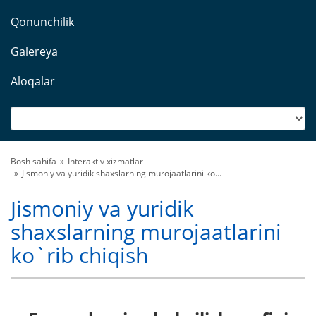
Qonunchilik
Galereya
Aloqalar
Bosh sahifa
Interaktiv xizmatlar
Jismoniy va yuridik shaxslarning murojaatlarini ko...
Jismoniy va yuridik
shaxslarning murojaatlarini
ko`rib chiqish