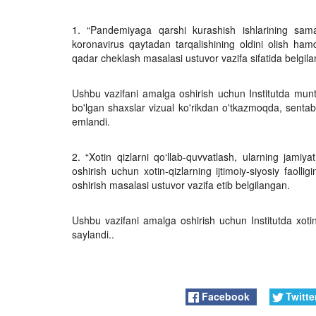
1. “Pandemiyaga qarshi kurashish ishlarining sam
koronavirus qaytadan tarqalishining oldini olish hamd
qadar cheklash masalasi ustuvor vazifa sifatida belgil
Ushbu vazifani amalga oshirish uchun Institutda munta
bo'lgan shaxslar vizual ko'rikdan o'tkazmoqda, sentab
emlandi.
2. “Xotin qizlarni qo‘llab-quvvatlash, ularning jamiy
oshirish uchun xotin-qizlarning ijtimoiy-siyosiy faollig
oshirish masalasi ustuvor vazifa etib belgilangan.
Ushbu vazifani amalga oshirish uchun Institutda xotin-
saylandi..
Facebook
Twitte