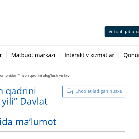
Virtual qabulx
r
Matbuot markazi
Interaktiv xizmatlar
Qonun
 tomonidan “Inson qadrini ulug‘lash va fao...
n qadrini
Chop etiladigan nusxa
yili” Davlat
a
qida maʼlumot