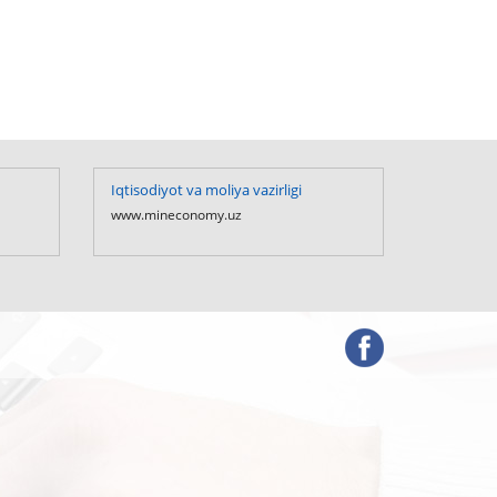
Iqtisodiyot va moliya vazirligi
O`zbekis
Prezident
www.mineconomy.uz
www.presi