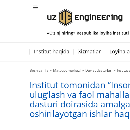
«O‘zInjiniring» Respublika loyiha instituti
Institut haqida
Xizmatlar
Loyihala
Bosh sahifa
Matbuot markazi
Davlat dasturlari
Institut
Institut tomonidan “Inso
ulug‘lash va faol mahalla 
dasturi doirasida amalg
oshirilayotgan ishlar ha