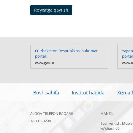
Ro’yxatga qaytish
O`zbekiston Respublikasi hukumat
Yagona
portali
portal
www.gov.uz
www.m
Bosh sahifa
Institut haqida
Xizmat
ALOQA TELEFON RAQAMI:
MANZIL:
78 113-02-80
Toshkent sh. Mustaq
ko'chasi, 66