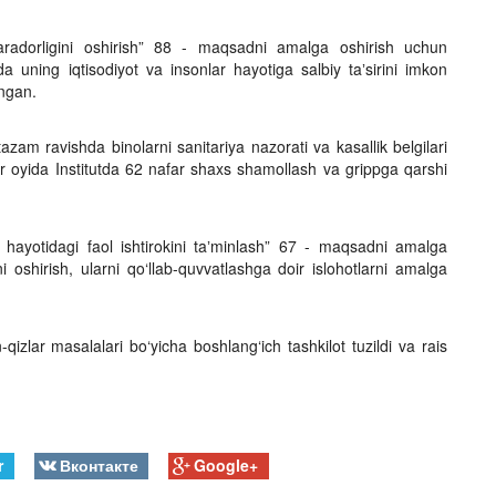
aradorligini oshirish” 88 - maqsadni amalga oshirish uchun
a uning iqtisodiyot va insonlar hayotiga salbiy taʼsirini imkon
angan.
zam ravishda binolarni sanitariya nazorati va kasallik belgilari
r oyida Institutda 62 nafar shaxs shamollash va grippga qarshi
at hayotidagi faol ishtirokini taʼminlash” 67 - maqsadni amalga
ini oshirish, ularni qo‘llab-quvvatlashga doir islohotlarni amalga
qizlar masalalari bo‘yicha boshlang‘ich tashkilot tuzildi va rais
r
Вконтакте
Google+