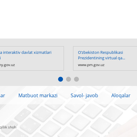
 interaktiv davlat xizmatlari
O‘zbekiston Respublikasi
i
Prezidentining virtual qa...
y.gov.uz
www.pm.gov.uz
lar
Matbuot markazi
Savol- javob
Aloqalar
illik shoh