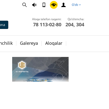
O’zb
Aloqa telefon raqami:
Qo‘shimcha:
78 113-02-80
204, 304
ona
chilik
Galereya
Aloqalar