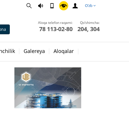
O’zb
Aloqa telefon raqami:
Qo‘shimcha:
78 113-02-80
204, 304
ona
chilik
Galereya
Aloqalar