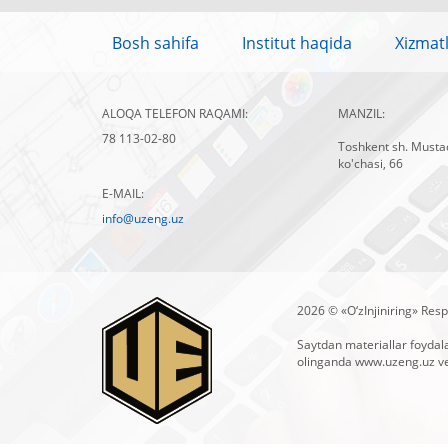
Bosh sahifa
Institut haqida
Xizmat
ALOQA TELEFON RAQAMI:
MANZIL:
78 113-02-80
Toshkent sh. Mustaq
ko'chasi, 66
E-MAIL:
info@uzeng.uz
2026 © «O‘zInjiniring» Respu
Saytdan materiallar foydal
olinganda
www.uzeng.uz
ve