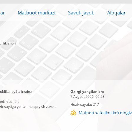
lar
Matbuot markazi
Savol- javob
Aloqalar
illik shoh
blika loyiha instituti
Oxirgi yangilanish:
7 Avgust 2026, 05:28
anish uchun
Hozir saytda:
217
b-saytiga yo'llanma qo'yish zarur.
Matnda xatolikni ko'rdingi