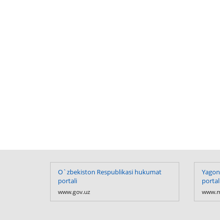
O`zbekiston Respublikasi hukumat
Yagona
portali
portal
www.gov.uz
www.m