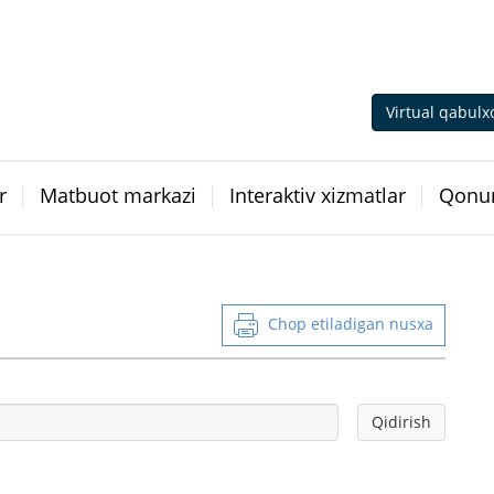
Virtual qabulx
r
Matbuot markazi
Interaktiv xizmatlar
Qonun
Chop etiladigan nusxa