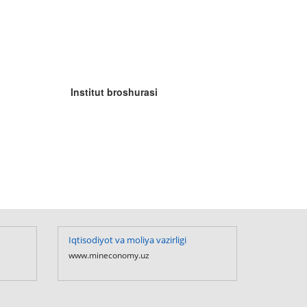
Institut broshurasi
Iqtisodiyot va moliya vazirligi
O`zbekiston R
Prezidentining
www.mineconomy.uz
www.president