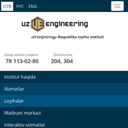
O’ZB
РУС
ENG
«O‘zInjiniring» Respublika loyiha instituti
Aloqa telefon raqami:
Qo‘shimcha:
78 113-02-80
204, 304
Institut haqida
Xizmatlar
Loyihalar
Matbuot markazi
Interaktiv xizmatlar