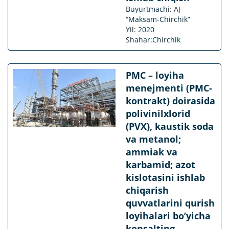
Buyurtmachi: AJ
“Maksam-Chirchik”
Yil: 2020
Shahar:Chirchik
PMC – loyiha
menejmenti (PMC-
kontrakt) doirasida
polivinilxlorid
(PVX), kaustik soda
va metanol;
ammiak va
karbamid; azot
kislotasini ishlab
chiqarish
quvvatlarini qurish
loyihalari bo’yicha
konsalting