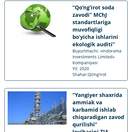
“Qo‘ng‘irot soda
zavodi” MChJ
standartlariga
muvofiqligi
bo‘yicha ishlarini
ekologik auditi”
Buyurtmachi: «Indorama
Investments Limited»
Kompaniyasi
Yil: 2020
Shahar:Qo‘ng‘irot
“Yangiyer shaxrida
ammiak va
karbamid ishlab
chiqaradigan zavod
qurilishi”
loyihasini TIA