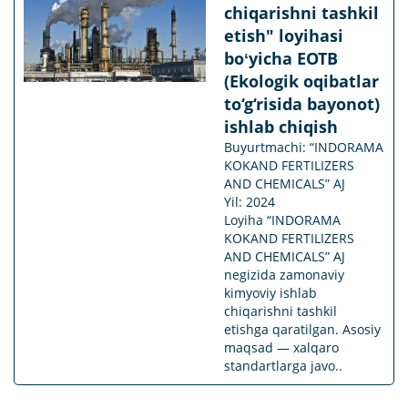
chiqarishni tashkil
etish" loyihasi
boʻyicha EOTB
(Ekologik oqibatlar
to‘g‘risida bayonot)
ishlab chiqish
Buyurtmachi: “INDORAMA
KOKAND FERTILIZERS
AND CHEMICALS” AJ
Yil: 2024
Loyiha “INDORAMA
KOKAND FERTILIZERS
AND CHEMICALS” AJ
negizida zamonaviy
kimyoviy ishlab
chiqarishni tashkil
etishga qaratilgan. Asosiy
maqsad — xalqaro
standartlarga javo..