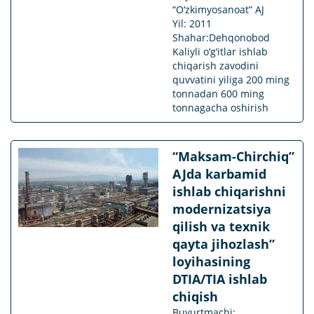
“O‘zkimyosanoat” AJ
Yil: 2011
Shahar:Dehqonobod
Kaliyli o‘g‘itlar ishlab
chiqarish zavodini
quvvatini yiliga 200 ming
tonnadan 600 ming
tonnagacha oshirish
“Maksam-Chirchiq”
AJda karbamid
ishlab chiqarishni
modernizatsiya
qilish va texnik
qayta jihozlash”
loyihasining
DTIA/TIA ishlab
chiqish
Buyurtmachi: