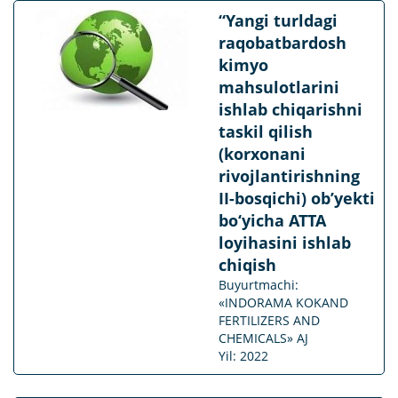
“Yangi turldagi
raqobatbardosh
kimyo
mahsulotlarini
ishlab chiqarishni
taskil qilish
(korxonani
rivojlantirishning
II-bosqichi) ob’yekti
bo‘yicha ATTA
loyihasini ishlab
chiqish
Buyurtmachi:
«INDORAMA KOKAND
FERTILIZERS AND
CHEMICALS» AJ
Yil: 2022