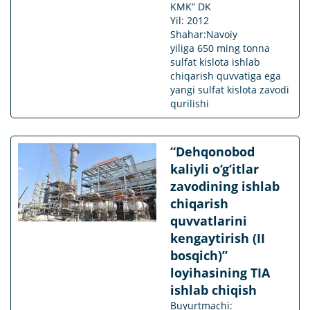
KMK” DK
Yil: 2012
Shahar:Navoiy
yiliga 650 ming tonna
sulfat kislota ishlab
chiqarish quvvatiga ega
yangi sulfat kislota zavodi
qurilishi
“Dehqonobod
kaliyli o‘g‘itlar
zavodining ishlab
chiqarish
quvvatlarini
kengaytirish (II
bosqich)”
loyihasining TIA
ishlab chiqish
Buyurtmachi: