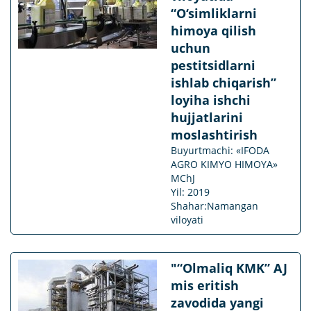
“O‘simliklarni
himoya qilish
uchun
pestitsidlarni
ishlab chiqarish”
loyiha ishchi
hujjatlarini
moslashtirish
Buyurtmachi: «IFODA
AGRO KIMYO HIMOYA»
MChJ
Yil: 2019
Shahar:Namangan
viloyati
"“Olmaliq KMK” AJ
mis eritish
zavodida yangi