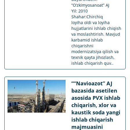
“O‘zkimyosanoat” AJ
Yil: 2010
Shahar:Chirchiq
loyiha oldi va loyiha
hujjatlarini ishlab chiqish
va moslashtirish. Mavjud
karbamid ishlab
chiqarishni
modernizatsiya qilish va
texnik qayta jihozlash,
ishlab chiqarish quv..
““Navioazot” AJ
bazasida asetilen
asosida PVX ishlab
chiqarish, xlor va
kaustik soda yangi
ishlab chiqarish
majmuasini