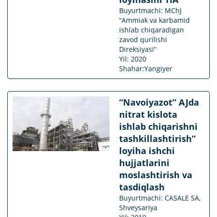
Buyurtmachi: MChJ
“Ammiak va karbamid
ishlab chiqaradigan
zavod qurilishi
Direksiyasi”
Yil: 2020
Shahar:Yangiyer
“Navoiyazot” AJda
nitrat kislota
ishlab chiqarishni
tashkillashtirish”
loyiha ishchi
hujjatlarini
moslashtirish va
tasdiqlash
Buyurtmachi: CASALE SA,
Shveysariya