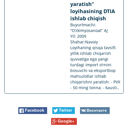
yaratish”
loyihasining DTIA
ishlab chiqish
Buyurtmachi:
“O‘zkimyosanoat” AJ
Yil: 2009
Shahar:Navoiy
Loyihaning qisqa tavsifi:
yillik ishlab chiqarish
quvvatiga ega yangi
turdagi import o‘rnini
bosuvchi va eksportbop
mahsulotlar ishlab
chiqarishni yaratish: - PVX
- 50 ming tonna; - kausti..
Facebook
Twitter
Вконтакте
Google+