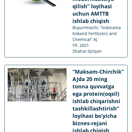
qilish” loyihasi
uchun AMTTB
ishlab chiqish
Buyurtmachi: “Indorama
Kokand Fertilizers and
Chemical” AJ
Yil: 2021
Shahar:Qo‘qon
“Maksam-Chirchik”
AJda 20 ming
tonna quvvatga
ega protein(oqsil)
ishlab chiqarishni
tashkillashtirish”
loyihasi bo‘yicha
biznes-rejani
ishlab chiqish