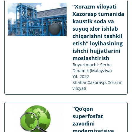
“Xorazm viloyati
Xazorasp tumanida
kaustik soda va
suyuq xlor ishlab
chiqarishni tashkil
etish” loyihasining
ishchi hujjatlarini
moslashtirish
Buyurtmachi: Serba
Dinamik (Malayziya)
Yil: 2022
Shahar:Xazorasp, Xorazm
viloyati
“Qo‘qon
superfosfat
zavodini
modernizatsiya