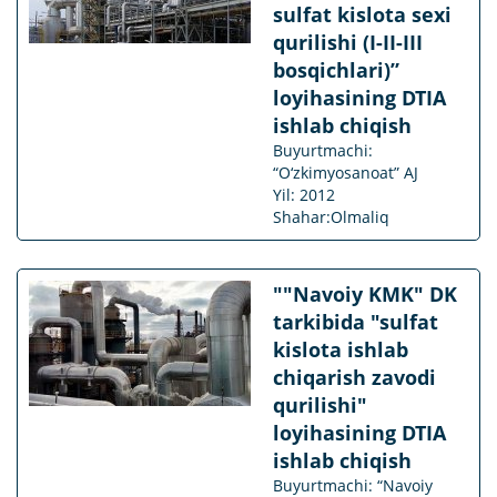
sulfat kislota sexi
qurilishi (I-II-III
bosqichlari)”
loyihasining DTIA
ishlab chiqish
Buyurtmachi:
“O‘zkimyosanoat” AJ
Yil: 2012
Shahar:Olmaliq
""Navoiy KMK" DK
tarkibida "sulfat
kislota ishlab
chiqarish zavodi
qurilishi"
loyihasining DTIA
ishlab chiqish
Buyurtmachi: “Navoiy