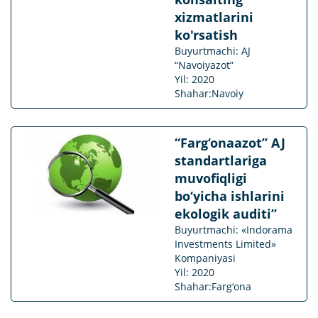
xizmatlarini
ko'rsatish
Buyurtmachi: AJ
“Navoiyazot”
Yil: 2020
Shahar:Navoiy
“Farg‘onaazot” AJ
standartlariga
muvofiqligi
bo‘yicha ishlarini
ekologik auditi”
Buyurtmachi: «Indorama
Investments Limited»
Kompaniyasi
Yil: 2020
Shahar:Farg‘ona