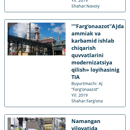
Yil: 2019
Shahar:Navoiy
““Farg‘onaazot”AJda
ammiak va
karbamid ishlab
chiqarish
quvvatlarini
modernizatsiya
qilish» loyihasinig
TIA
Buyurtmachi: AJ
“Farg‘onaazot”
Yil: 2019
Shahar:Farg‘ona
Namangan
viloyatida