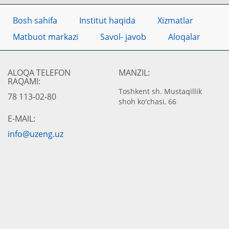
Bosh sahifa
Institut haqida
Xizmatlar
Matbuot markazi
Savol- javob
Aloqalar
ALOQA TELEFON
MANZIL:
RAQAMI:
Toshkent sh. Mustaqillik
78 113-02-80
shoh ko'chasi, 66
E-MAIL:
info@uzeng.uz