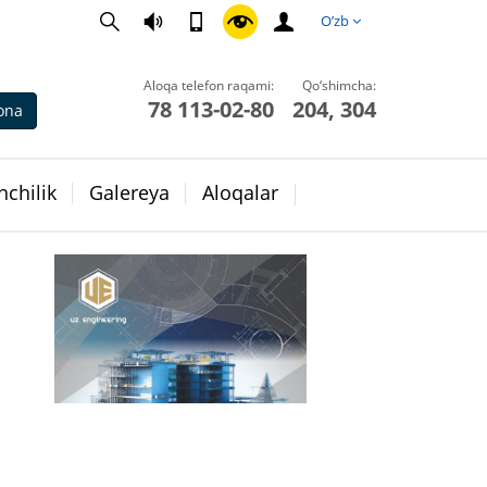
O’zb
Aloqa telefon raqami:
Qo‘shimcha:
78 113-02-80
204, 304
ona
chilik
Galereya
Aloqalar