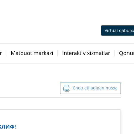
Virtual qabulx
r
Matbuot markazi
Interaktiv xizmatlar
Qonun
Chop etiladigan nusxa
КЛИФ!