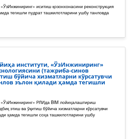
, «ЎзИнжиниринг» иситиш қозонхонасини реконструкция
амда тегишли пудрат ташкилотларини ушбу танловда
йиҳа институти, «ЎзИнжиниринг»
нологиясини (тажриба-синов
итиш бўйича хизматларни кўрсатувчи
нлов эълон қилади ҳамда тегишли
и, «ЎзИнжиниринг» РЛИда BIM лойиҳалаштириш
дбиқ этиш ва ўқитиш бўйича хизматларни кўрсатувчи
ади ҳамда тегишли соҳа ташкилотларини ушбу