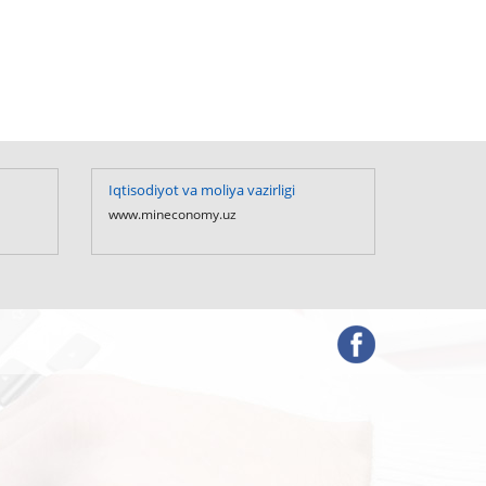
Iqtisodiyot va moliya vazirligi
O`zbekis
Prezident
www.mineconomy.uz
www.presi