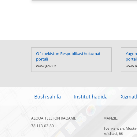
O`zbekiston Respublikasi hukumat
Yagona
portali
portal
www.gov.uz
www.m
Bosh sahifa
Institut haqida
Xizmat
ALOQA TELEFON RAQAMI:
MANZIL:
78 113-02-80
Toshkent sh. Mustaq
ko'chasi, 66