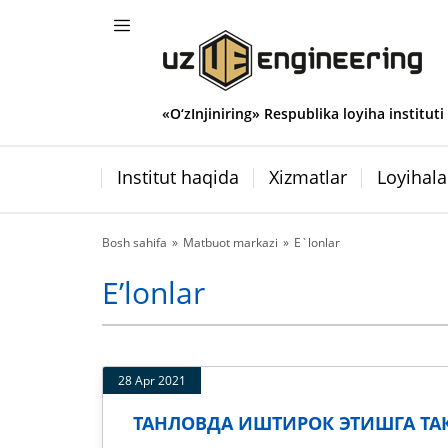
«O‘zInjiniring» Respublika loyiha instituti
Institut haqida
Xizmatlar
Loyihala
Bosh sahifa
Matbuot markazi
E`lonlar
E’lonlar
28 Apr 2021
ТАНЛОВДА ИШТИРОК ЭТИШГА ТА