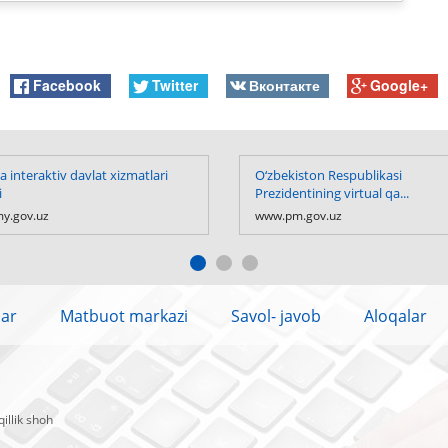
Facebook
Twitter
Вконтакте
Google+
 interaktiv davlat xizmatlari
O‘zbekiston Respublikasi
i
Prezidentining virtual qa...
y.gov.uz
www.pm.gov.uz
lar
Matbuot markazi
Savol- javob
Aloqalar
illik shoh