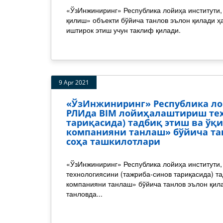
«ЎзИнжиниринг» Республика лойиҳа институти
қилиш» объекти бўйича танлов эълон қилади ҳ
иштирок этиш учун таклиф қилади.
9 Apr 2021
«ЎзИнжиниринг» Республика ло
РЛИда BIM лойиҳалаштириш тех
тариқасида) тадбиқ этиш ва ўқ
компанияни танлаш» бўйича та
соҳа ташкилотлари
«ЎзИнжиниринг» Республика лойиҳа институт
технологиясини (тажриба-синов тариқасида) та
компанияни танлаш» бўйича танлов эълон қил
танловда...