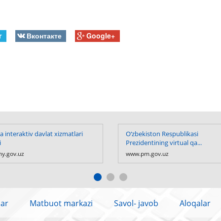
r
Вконтакте
Google+
 interaktiv davlat xizmatlari
O‘zbekiston Respublikasi
i
Prezidentining virtual qa...
y.gov.uz
www.pm.gov.uz
lar
Matbuot markazi
Savol- javob
Aloqalar