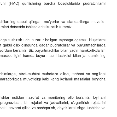
ruhi (PMC) qurilishning barcha bosqichlarida pudratchilarni
chilarning qabul qilingan me’yorlar va standartlarga muvofiq,
lari doirasida ishlashlarini kuzatib turamiz.
ishga tushirish uchun zarur boʻlgan tajribaga egamiz. Hujjatlarni
yekt qabul qilib olingunga qadar pudratchilar va buyurtmachilarga
ga yordam beramiz. Biz buyurtmachilar bilan yaqin hamkorlikda ish
samaradorligini hamda buyurtmachi-tashkilot bilan jamoamizning
chimlarga, atrof-muhitni muhofaza qilish, mehnat va sogʻliqni
aradorligiga muvofiqligi kabi keng koʻlamli masalalar boʻyicha
ishlar ustidan nazorat va monitoring olib boramiz: loyihani
rognozlash, ish rejalari va jadvallarini, oʻzgartirish rejalarini
ishini nazorat qilish va boshqarish, obyektlarni ishga tushirish va