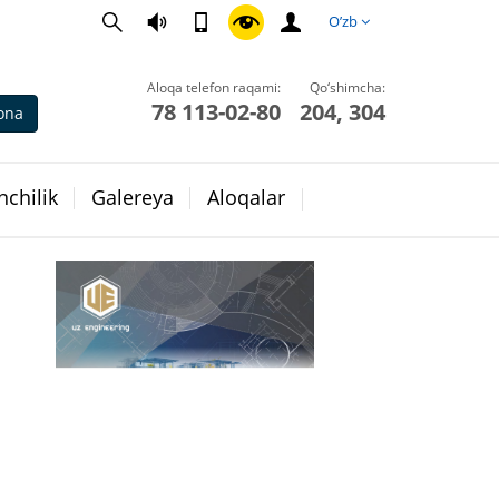
O’zb
Aloqa telefon raqami:
Qo‘shimcha:
78 113-02-80
204, 304
ona
chilik
Galereya
Aloqalar