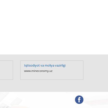
Iqtisodiyot va moliya vazirligi
O`zbekis
Prezident
www.mineconomy.uz
www.presi