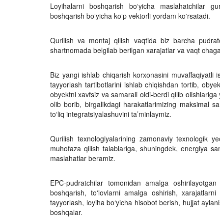
Loyihalarni boshqarish boʻyicha maslahatchilar gu
boshqarish boʻyicha koʻp vektorli yordam koʻrsatadi.
Qurilish va montaj qilish vaqtida biz barcha pudrat
shartnomada belgilab berilgan xarajatlar va vaqt chagara
Biz yangi ishlab chiqarish korxonasini muvaffaqiyatli 
tayyorlash tartibotlarini ishlab chiqishdan tortib, ob
obyektni xavfsiz va samarali oldi-berdi qilib olishlari
olib borib, birgalikdagi harakatlarimizing maksimal 
toʻliq integratsiyalashuvini ta’minlaymiz.
Qurilish texnologiyalarining zamonaviy texnologik ye
muhofaza qilish talablariga, shuningdek, energiya sam
maslahatlar beramiz.
EPC-pudratchilar tomonidan amalga oshirilayotgan 
boshqarish, toʻlovlarni amalga oshirish, xarajatlarni p
tayyorlash, loyiha boʻyicha hisobot berish, hujjat aylan
boshqalar.