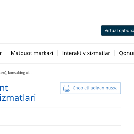
Virtual qabulx
r
Matbuot markazi
Interaktiv xizmatlar
Qonun
), konsalting xi...
nt
Chop etiladigan nusxa
izmatlari