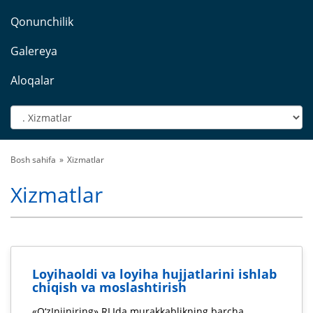
Qonunchilik
Galereya
Aloqalar
Bosh sahifa
Xizmatlar
Xizmatlar
Loyihaoldi va loyiha hujjatlarini ishlab
chiqish va moslashtirish
«O‘zInjiniring» RLIda murakkablikning barcha