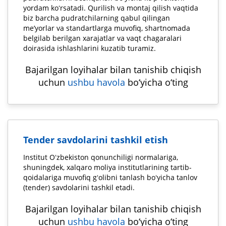
yordam koʻrsatadi. Qurilish va montaj qilish vaqtida
biz barcha pudratchilarning qabul qilingan
me’yorlar va standartlarga muvofiq, shartnomada
belgilab berilgan xarajatlar va vaqt chagaralari
doirasida ishlashlarini kuzatib turamiz.
Bajarilgan loyihalar bilan tanishib chiqish
uchun
ushbu havola
bo‘yicha o‘ting
Tender savdolarini tashkil etish
Institut Oʻzbekiston qonunchiligi normalariga,
shuningdek, xalqaro moliya institutlarining tartib-
qoidalariga muvofiq gʻolibni tanlash boʻyicha tanlov
(tender) savdolarini tashkil etadi.
Bajarilgan loyihalar bilan tanishib chiqish
uchun
ushbu havola
bo‘yicha o‘ting