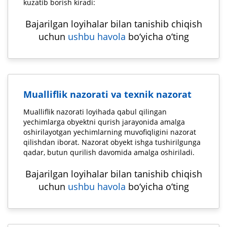
kuzatib borish kiradi:
Bajarilgan loyihalar bilan tanishib chiqish
uchun
ushbu havola
bo‘yicha o‘ting
Mualliflik nazorati va texnik nazorat
Mualliflik nazorati loyihada qabul qilingan
yechimlarga obyektni qurish jarayonida amalga
oshirilayotgan yechimlarning muvofiqligini nazorat
qilishdan iborat. Nazorat obyekt ishga tushirilgunga
qadar, butun qurilish davomida amalga oshiriladi.
Bajarilgan loyihalar bilan tanishib chiqish
uchun
ushbu havola
bo‘yicha o‘ting