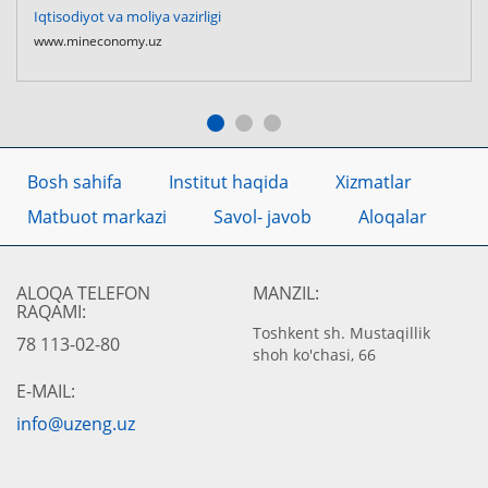
Iqtisodiyot va moliya vazirligi
www.mineconomy.uz
Bosh sahifa
Institut haqida
Xizmatlar
Matbuot markazi
Savol- javob
Aloqalar
ALOQA TELEFON
MANZIL:
RAQAMI:
Toshkent sh. Mustaqillik
78 113-02-80
shoh ko'chasi, 66
E-MAIL:
info@uzeng.uz