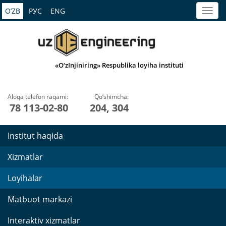
O’ZB
РУС
ENG
«O‘zInjiniring» Respublika loyiha instituti
Aloqa telefon raqami:
Qo‘shimcha:
78 113-02-80
204, 304
Institut haqida
Xizmatlar
Loyihalar
Matbuot markazi
Interaktiv xizmatlar