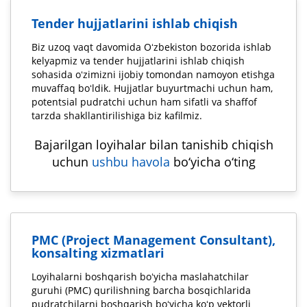
Tender hujjatlarini ishlab chiqish
Biz uzoq vaqt davomida Oʻzbekiston bozorida ishlab
kelyapmiz va tender hujjatlarini ishlab chiqish
sohasida oʻzimizni ijobiy tomondan namoyon etishga
muvaffaq boʻldik. Hujjatlar buyurtmachi uchun ham,
potentsial pudratchi uchun ham sifatli va shaffof
tarzda shakllantirilishiga biz kafilmiz.
Bajarilgan loyihalar bilan tanishib chiqish
uchun
ushbu havola
bo‘yicha o‘ting
PMC (Project Management Consultant),
konsalting xizmatlari
Loyihalarni boshqarish boʻyicha maslahatchilar
guruhi (PMC) qurilishning barcha bosqichlarida
pudratchilarni boshqarish boʻyicha koʻp vektorli