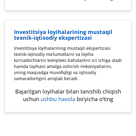
Investitsiya loyihalarining mustaqil
texnik-iqtisodiy ekspertizasi
Investitsiya loyihalarining mustaqil ekspertizasi
texnik-iqtisodiy ma’lumotlarni va loyiha
koʻrsatkichlarini kompleks baholashni oʻz ichiga oladi
hamda loyihani amalga oshirish imkoniyatlarini,
uning maqsadga muvofiqligi va iqtisodiy
samaradorligini aniqlab beradi.
Bajarilgan loyihalar bilan tanishib chiqish
uchun
ushbu havola
bo‘yicha o‘ting