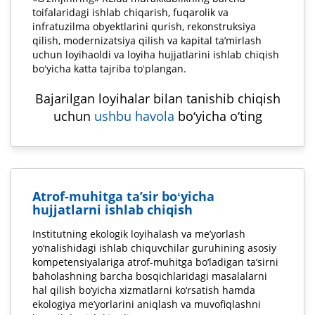
toifalaridagi ishlab chiqarish, fuqarolik va
infratuzilma obyektlarini qurish, rekonstruksiya
qilish, modernizatsiya qilish va kapital ta’mirlash
uchun loyihaoldi va loyiha hujjatlarini ishlab chiqish
boʻyicha katta tajriba toʻplangan.
Bajarilgan loyihalar bilan tanishib chiqish
uchun
ushbu havola
bo‘yicha o‘ting
Atrof-muhitga ta’sir boʻyicha
hujjatlarni ishlab chiqish
Institutning ekologik loyihalash va me’yorlash
yo‘nalishidagi ishlab chiquvchilar guruhining asosiy
kompetensiyalariga atrof-muhitga bo‘ladigan ta’sirni
baholashning barcha bosqichlaridagi masalalarni
hal qilish bo‘yicha xizmatlarni ko‘rsatish hamda
ekologiya me’yorlarini aniqlash va muvofiqlashni