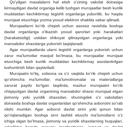
Qo'yilgan masalalarni hal etish o'zining vakolat doirasiga
kirmaydigan davlat organiga kelib tushgan murojaatlar besh kunlik
muddatdan kechiktirmay tegishli organlarga yuborilib, bu haqda
murojaat etuvchiga yozma yoxud elektron shaklda xabar qilinadi.
Murojaatlarni ko'rib chiqish uchun asossiz ravishda boshqa
davlat organlariga o'tkazish yoxud qarorlari yoki harakatlari
(harakatsizligi) ustidan shikoyat qilinayotgan organlarga yoki
mansabdor shaxslarga yuborish taqiqlanadi.
Agar murojaatlarda ularni tegishli organlarga yuborish uchun
zarur ma'lumotlar mavjud bo'lmasa, bu murojaatlar murojaat
etuvchiga besh kunlik muddatdan kechiktirmay asoslantirilgan
tushuntirish bilan qaytariladi.
Murojaatni to'liq, xolisona va o'z vaqtida ko'rib chiqish uchun
qo'shimcha ma'lumotlar, ma'lumotnomalar va materiallarga
zarurat paydo bo'lgan taqdirda, mazkur murojaatni ko'rib
chiqayotgan davlat organining mansabdor shaxsi murojaat etgan
jismoniy yoki yuridik shaxsdan, shuningdek o'z vakolatlari
doirasida boshqa davlat organlaridan qo'shimcha axborotni so'rab
olishi mumkin. Agar axborot davlat sirini yoki qonun bilan
qo'riqlanadigan boshqa sirni tashkil etuvchi ma'lumotlarni o'z
ichiga olgan bo'lmasa, jismoniy va yuridik shaxslarning huquqlari,
erkinliklari hamda qonuniy manfaatlariga, jamiyat va davlat