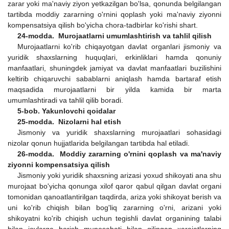
zarar yoki ma'naviy ziyon yetkazilgan bo'lsa, qonunda belgilangan
tartibda moddiy zararning o'rnini qoplash yoki ma'naviy ziyonni
kompensatsiya qilish bo'yicha chora-tadbirlar ko'rishi shart.
24-modda. Murojaatlarni umumlashtirish va tahlil qilish
Murojaatlarni ko'rib chiqayotgan davlat organlari jismoniy va
yuridik shaxslarning huquqlari, erkinliklari hamda qonuniy
manfaatlari, shuningdek jamiyat va davlat manfaatlari buzilishini
keltirib chiqaruvchi sabablarni aniqlash hamda bartaraf etish
maqsadida murojaatlarni bir yilda kamida bir marta
umumlashtiradi va tahlil qilib boradi.
5-bob. Yakunlovchi qoidalar
25-modda. Nizolarni hal etish
Jismoniy va yuridik shaxslarning murojaatlari sohasidagi
nizolar qonun hujjatlarida belgilangan tartibda hal etiladi.
26-modda. Moddiy zararning o'rnini qoplash va ma'naviy
ziyonni kompensatsiya qilish
Jismoniy yoki yuridik shaxsning arizasi yoxud shikoyati ana shu
murojaat bo'yicha qonunga xilof qaror qabul qilgan davlat organi
tomonidan qanoatlantirilgan taqdirda, ariza yoki shikoyat berish va
uni ko'rib chiqish bilan bog'liq zararning o'rni, arizani yoki
shikoyatni ko'rib chiqish uchun tegishli davlat organining talabi
bilan joylarga borish munosabati bilan qilingan xarajatlarning