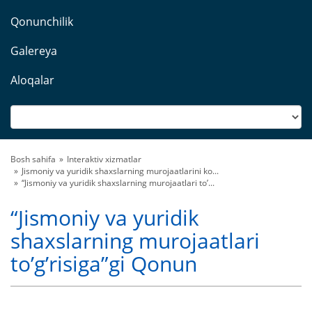
Qonunchilik
Galereya
Aloqalar
Bosh sahifa
Interaktiv xizmatlar
Jismoniy va yuridik shaxslarning murojaatlarini ko...
“Jismoniy va yuridik shaxslarning murojaatlari to’...
“Jismoniy va yuridik
shaxslarning murojaatlari
to’g’risiga”gi Qonun