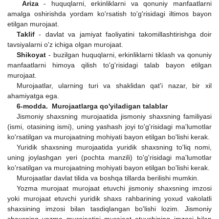
Ariza
- huquqlarni, erkinliklarni va qonuniy manfaatlarni
amalga oshirishda yordam ko'rsatish to'g'risidagi iltimos bayon
etilgan murojaat.
Taklif
- davlat va jamiyat faoliyatini takomillashtirishga doir
tavsiyalarni o'z ichiga olgan murojaat.
Shikoyat
- buzilgan huquqlarni, erkinliklarni tiklash va qonuniy
manfaatlarni himoya qilish to'g'risidagi talab bayon etilgan
murojaat.
Murojaatlar, ularning turi va shaklidan qat'i nazar, bir xil
ahamiyatga ega.
6-modda. Murojaatlarga qo'yiladigan talablar
Jismoniy shaxsning murojaatida jismoniy shaxsning familiyasi
(ismi, otasining ismi), uning yashash joyi to'g'risidagi ma'lumotlar
ko'rsatilgan va murojaatning mohiyati bayon etilgan bo'lishi kerak.
Yuridik shaxsning murojaatida yuridik shaxsning to'liq nomi,
uning joylashgan yeri (pochta manzili) to'g'risidagi ma'lumotlar
ko'rsatilgan va murojaatning mohiyati bayon etilgan bo'lishi kerak.
Murojaatlar davlat tilida va boshqa tillarda berilishi mumkin.
Yozma murojaat murojaat etuvchi jismoniy shaxsning imzosi
yoki murojaat etuvchi yuridik shaxs rahbarining yoxud vakolatli
shaxsining imzosi bilan tasdiqlangan bo'lishi lozim. Jismoniy
shaxsning yozma murojaatini murojaat etuvchining imzosi bilan