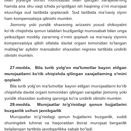
hamda ana shu vaqt ichida yo'qotilgan ish haqining o'rni murojaat
etuvchiga sud tartibida qoplanadi. Sud tartibida ma'naviy ziyon
ham kompensatsiya qilinishi mumkin.
Jismoniy yoki yuridik shaxsning arizasini yoxud shikoyatini
ko'rib chiqishda qonun talablari buzilganligi munosabati bilan unga
yetkazilgan moddiy zararning o'rnini qoplash va ma'naviy ziyonni
kompensatsiya qilish sifatida davlat organi tomonidan to'langan
mablag'lar aybdor mansabdor shaxsdan regress tartibida undirib
olinishi mumkin.
27-modda. Bila turib yolg'on ma'lumotlar bayon etilgan
murojaatlarni ko'rib chiqishda qilingan xarajatlarning o'rnini
qoplash
Bila turib yolg'on ma'lumotlar bayon etilgan murojaatlarni ko'rib
chiqishda davlat organi tomonidan qilingan xarajatlar jismoniy yoki
yuridik shaxsdan sudning qaroriga ko'ra undirib olinishi mumkin.
28-modda. Murojaatlar to'g'risidagi qonun hujjatlarini
buzganlik uchun javobgarlik
Murojaatlar to'g'risidagi qonun hujjatlarini buzganlik, xuddi
shuningdek tuhmat va haqoratdan iborat murojaat berganlik
belgilangan tartibda javobgarlikka sabab bo'ladi.