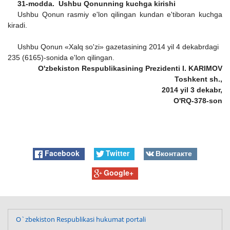
31-modda. Ushbu Qonunning kuchga kirishi
Ushbu Qonun rasmiy e'lon qilingan kundan e'tiboran kuchga
kiradi.
Ushbu Qonun «Xalq so'zi» gazetasining 2014 yil 4 dekabrdagi
235 (6165)-sonida e'lon qilingan.
O'zbekiston Respublikasining Prezidenti I. KARIMOV
Toshkent sh.,
2014 yil 3 dekabr,
O'RQ-378-son
Facebook
Twitter
Вконтакте
Google+
O`zbekiston Respublikasi hukumat portali