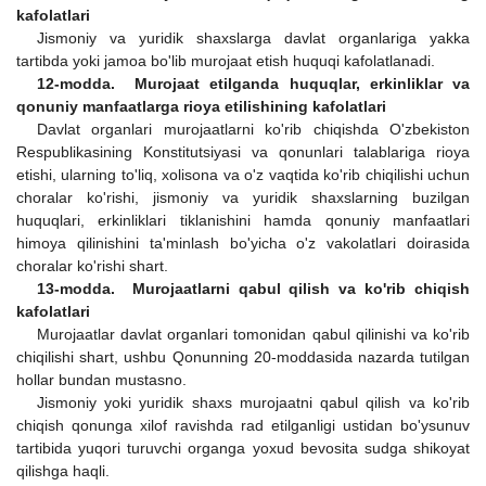
kafolatlari
Jismoniy va yuridik shaxslarga davlat organlariga yakka
tartibda yoki jamoa bo'lib murojaat etish huquqi kafolatlanadi.
12-modda. Murojaat etilganda huquqlar, erkinliklar va
qonuniy manfaatlarga rioya etilishining kafolatlari
Davlat organlari murojaatlarni ko'rib chiqishda O'zbekiston
Respublikasining Konstitutsiyasi va qonunlari talablariga rioya
etishi, ularning to'liq, xolisona va o'z vaqtida ko'rib chiqilishi uchun
choralar ko'rishi, jismoniy va yuridik shaxslarning buzilgan
huquqlari, erkinliklari tiklanishini hamda qonuniy manfaatlari
himoya qilinishini ta'minlash bo'yicha o'z vakolatlari doirasida
choralar ko'rishi shart.
13-modda. Murojaatlarni qabul qilish va ko'rib chiqish
kafolatlari
Murojaatlar davlat organlari tomonidan qabul qilinishi va ko'rib
chiqilishi shart, ushbu Qonunning 20-moddasida nazarda tutilgan
hollar bundan mustasno.
Jismoniy yoki yuridik shaxs murojaatni qabul qilish va ko'rib
chiqish qonunga xilof ravishda rad etilganligi ustidan bo'ysunuv
tartibida yuqori turuvchi organga yoxud bevosita sudga shikoyat
qilishga haqli.