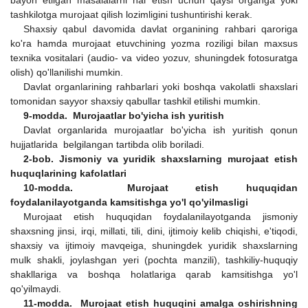
tashkilotga murojaat qilish lozimligini tushuntirishi kerak.
Shaxsiy qabul davomida davlat organining rahbari qaroriga
ko'ra hamda murojaat etuvchining yozma roziligi bilan maxsus
texnika vositalari (audio- va video yozuv, shuningdek fotosuratga
olish) qo'llanilishi mumkin.
Davlat organlarining rahbarlari yoki boshqa vakolatli shaxslari
tomonidan sayyor shaxsiy qabullar tashkil etilishi mumkin.
9-modda. Murojaatlar bo'yicha ish yuritish
Davlat organlarida murojaatlar bo'yicha ish yuritish qonun
hujjatlarida belgilangan tartibda olib boriladi.
2-bob. Jismoniy va yuridik shaxslarning murojaat etish
huquqlarining kafolatlari
10-modda. Murojaat etish huquqidan
foydalanilayotganda kamsitishga yo'l qo'yilmasligi
Murojaat etish huquqidan foydalanilayotganda jismoniy
shaxsning jinsi, irqi, millati, tili, dini, ijtimoiy kelib chiqishi, e'tiqodi,
shaxsiy va ijtimoiy mavqeiga, shuningdek yuridik shaxslarning
mulk shakli, joylashgan yeri (pochta manzili), tashkiliy-huquqiy
shakllariga va boshqa holatlariga qarab kamsitishga yo'l
qo'yilmaydi.
11-modda. Murojaat etish huquqini amalga oshirishning