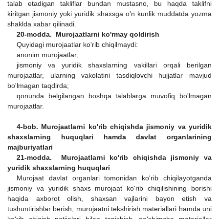
talab etadigan takliflar bundan mustasno, bu haqda taklifni
kiritgan jismoniy yoki yuridik shaxsga o'n kunlik muddatda yozma
shaklda xabar qilinadi.
20-modda. Murojaatlarni ko'rmay qoldirish
Quyidagi murojaatlar ko'rib chiqilmaydi:
anonim murojaatlar;
jismoniy va yuridik shaxslarning vakillari orqali berilgan
murojaatlar, ularning vakolatini tasdiqlovchi hujjatlar mavjud
bo'lmagan taqdirda;
qonunda belgilangan boshqa talablarga muvofiq bo'lmagan
murojaatlar.
4-bob. Murojaatlarni ko'rib chiqishda jismoniy va yuridik
shaxslarning huquqlari hamda davlat organlarining
majburiyatlari
21-modda. Murojaatlarni ko'rib chiqishda jismoniy va
yuridik shaxslarning huquqlari
Murojaat davlat organlari tomonidan ko'rib chiqilayotganda
jismoniy va yuridik shaxs murojaat ko'rib chiqilishining borishi
haqida axborot olish, shaxsan vajlarini bayon etish va
tushuntirishlar berish, murojaatni tekshirish materiallari hamda uni
ko'rib chiqish natijalari bilan tanishish, qo'shimcha materiallar