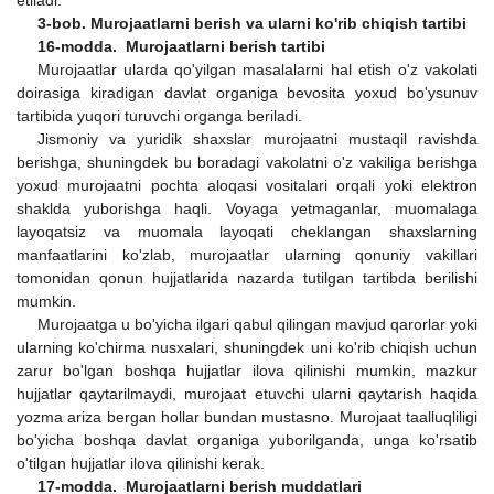
3-bob. Murojaatlarni berish va ularni ko'rib chiqish tartibi
16-modda. Murojaatlarni berish tartibi
Murojaatlar ularda qo'yilgan masalalarni hal etish o'z vakolati
doirasiga kiradigan davlat organiga bevosita yoxud bo'ysunuv
tartibida yuqori turuvchi organga beriladi.
Jismoniy va yuridik shaxslar murojaatni mustaqil ravishda
berishga, shuningdek bu boradagi vakolatni o'z vakiliga berishga
yoxud murojaatni pochta aloqasi vositalari orqali yoki elektron
shaklda yuborishga haqli. Voyaga yetmaganlar, muomalaga
layoqatsiz va muomala layoqati cheklangan shaxslarning
manfaatlarini ko'zlab, murojaatlar ularning qonuniy vakillari
tomonidan qonun hujjatlarida nazarda tutilgan tartibda berilishi
mumkin.
Murojaatga u bo'yicha ilgari qabul qilingan mavjud qarorlar yoki
ularning ko'chirma nusxalari, shuningdek uni ko'rib chiqish uchun
zarur bo'lgan boshqa hujjatlar ilova qilinishi mumkin, mazkur
hujjatlar qaytarilmaydi, murojaat etuvchi ularni qaytarish haqida
yozma ariza bergan hollar bundan mustasno. Murojaat taalluqliligi
bo'yicha boshqa davlat organiga yuborilganda, unga ko'rsatib
o'tilgan hujjatlar ilova qilinishi kerak.
17-modda. Murojaatlarni berish muddatlari