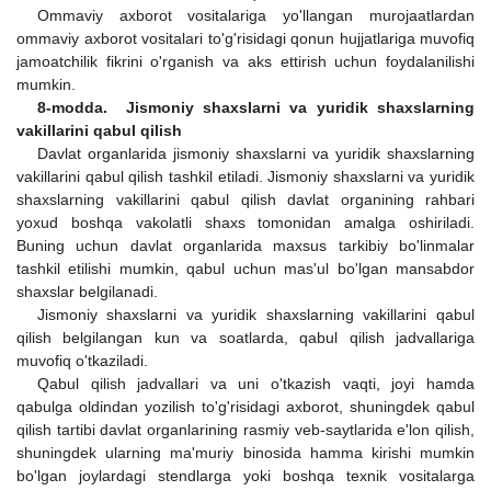
Ommaviy axborot vositalariga yo'llangan murojaatlardan
ommaviy axborot vositalari to'g'risidagi qonun hujjatlariga muvofiq
jamoatchilik fikrini o'rganish va aks ettirish uchun foydalanilishi
mumkin.
8-modda. Jismoniy shaxslarni va yuridik shaxslarning
vakillarini qabul qilish
Davlat organlarida jismoniy shaxslarni va yuridik shaxslarning
vakillarini qabul qilish tashkil etiladi. Jismoniy shaxslarni va yuridik
shaxslarning vakillarini qabul qilish davlat organining rahbari
yoxud boshqa vakolatli shaxs tomonidan amalga oshiriladi.
Buning uchun davlat organlarida maxsus tarkibiy bo'linmalar
tashkil etilishi mumkin, qabul uchun mas'ul bo'lgan mansabdor
shaxslar belgilanadi.
Jismoniy shaxslarni va yuridik shaxslarning vakillarini qabul
qilish belgilangan kun va soatlarda, qabul qilish jadvallariga
muvofiq o'tkaziladi.
Qabul qilish jadvallari va uni o'tkazish vaqti, joyi hamda
qabulga oldindan yozilish to'g'risidagi axborot, shuningdek qabul
qilish tartibi davlat organlarining rasmiy veb-saytlarida e'lon qilish,
shuningdek ularning ma'muriy binosida hamma kirishi mumkin
bo'lgan joylardagi stendlarga yoki boshqa texnik vositalarga