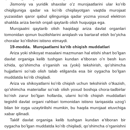
Jismoniy va yuridik shaxslar o'z murojaatlarini ular ko'rib
chiqilguniga qadar va ko'rib chiqilayotgan vaqtda murojaat
yuzasidan qaror qabul qilinguniga qadar yozma yoxud elektron
shaklda ariza berish orqali qaytarib olish huquqiga ega.
Murojaatni qaytarib olish haqidagi ariza davlat organlari
tomonidan qonun buzilishlarini aniqlash va bartaraf etish bo'yicha
choralar ko'rilishini istisno etmaydi.
19-modda. Murojaatlarni ko'rib chiqish muddatlari
Ariza yoki shikoyat masalani mazmunan hal etishi shart bo'lgan
davlat organiga kelib tushgan kundan e'tiboran o'n besh kun
ichida, qo'shimcha o'rganish va (yoki) tekshirish, qo'shimcha
hujjatlarni so'rab olish talab etilganda esa bir oygacha bo'lgan
muddatda ko'rib chiqiladi.
Ariza va shikoyatlarni ko'rib chiqish uchun tekshirish o'tkazish,
qo'shimcha materiallar so'rab olish yoxud boshqa chora-tadbirlar
ko'rish zarur bo'lgan hollarda, ularni ko'rib chiqish muddatlari
tegishli davlat organi rahbari tomonidan istisno tariqasida uzog'i
bilan bir oyga uzaytirilishi mumkin, bu haqda murojaat etuvchiga
xabar qilinadi.
Taklif davlat organiga kelib tushgan kundan e'tiboran bir
oygacha bo'lgan muddatda ko'rib chiqiladi, qo'shimcha o'rganishni