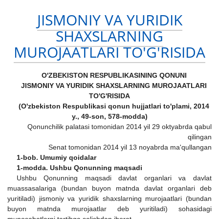
JISMONIY VA YURIDIK
SHAXSLARNING
MUROJAATLARI TO'G'RISIDA
O'ZBEKISTON RESPUBLIKASINING QONUNI
JISMONIY VA YURIDIK SHAXSLARNING MUROJAATLARI
TO'G'RISIDA
(O'zbekiston Respublikasi qonun hujjatlari to'plami, 2014
y., 49-son, 578-modda)
Qonunchilik palatasi tomonidan 2014 yil 29 oktyabrda qabul
qilingan
Senat tomonidan 2014 yil 13 noyabrda ma'qullangan
1-bob. Umumiy qoidalar
1-modda. Ushbu Qonunning maqsadi
Ushbu Qonunning maqsadi davlat organlari va davlat
muassasalariga (bundan buyon matnda davlat organlari deb
yuritiladi) jismoniy va yuridik shaxslarning murojaatlari (bundan
buyon matnda murojaatlar deb yuritiladi) sohasidagi
munosabatlarni tartibga solishdan iborat.