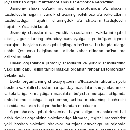
joylashtirish orqali manfaatdor shaxslar e'tiboriga yetkaziladi.
Jismoniy shaxs og'zaki murojaat etayotganda o'z shaxsini
tasdiqlovchi hujjatni, yuridik shaxsning vakili esa o'z vakolatlarini
tasdiqlaydigan hujjatni, shuningdek o'z shaxsini tasdiqlovchi
hujjatni ko'rsatishi kerak.
Jismoniy shaxslarni va yuridik shaxslarning vakillarini qabul
qilish, agar ularning shunday xususiyatga ega bo'lgan ilgarigi
murojaati bo'yicha qaror qabul qilingan bo'lsa va bu haqda ularga
ushbu Qonunda belgilangan tartibda xabar qilingan bo'lsa, rad
etilishi mumkin.
Davlat organlarida jismoniy shaxslarni va yuridik shaxslarning
vakillarini qabul qilish tartibi mazkur organlar rahbarlari tomonidan
belgilanadi.
Davlat organlarining shaxsiy qabulni o'tkazuvchi rahbarlari yoki
boshqa vakolatli shaxslari har qanday masalalar, shu jumladan o'z
vakolatlariga kirmaydigan masalalar bo'yicha murojaat etilganda
qabulni rad etishga haqli emas, ushbu moddaning beshinchi
qismida nazarda tutilgan hollar bundan mustasno.
Agar shaxsiy qabul davomida bayon etilgan masalalarni hal
etish davlat organining vakolatlariga kirmasa, tegishli mansabdor
yoki boshqa vakolatli shaxslar murojaat etuvchiga murojaatda
bayon etilgan masalalarni hal etish uchun qaysi organga yoki