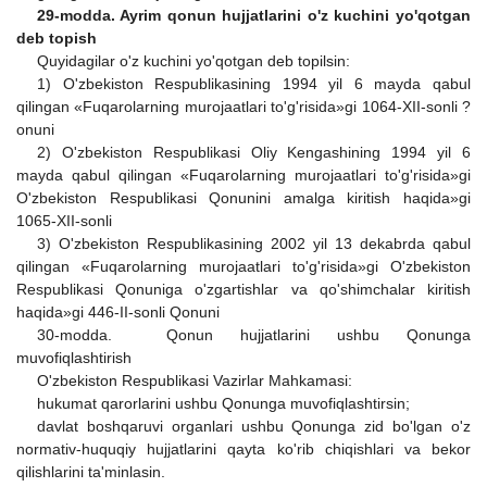
29-modda. Ayrim qonun hujjatlarini o'z kuchini yo'qotgan
deb topish
Quyidagilar o'z kuchini yo'qotgan deb topilsin:
1) O'zbekiston Respublikasining 1994 yil 6 mayda qabul
qilingan
«Fuqarolarning murojaatlari to'g'risida»gi 1064-XII-sonli ?
onuni
2) O'zbekiston Respublikasi Oliy Kengashining 1994 yil 6
mayda qabul qilingan «Fuqarolarning murojaatlari to'g'risida»gi
O'zbekiston Respublikasi Qonunini amalga kiritish haqida»gi
1065-XII-sonli
3) O'zbekiston Respublikasining 2002 yil 13 dekabrda qabul
qilingan «Fuqarolarning murojaatlari to'g'risida»gi O'zbekiston
Respublikasi Qonuniga o'zgartishlar va qo'shimchalar kiritish
haqida»gi 446-II-sonli Qonuni
30-modda. Qonun hujjatlarini ushbu Qonunga
muvofiqlashtirish
O'zbekiston Respublikasi Vazirlar Mahkamasi:
hukumat qarorlarini ushbu Qonunga muvofiqlashtirsin;
davlat boshqaruvi organlari ushbu Qonunga zid bo'lgan o'z
normativ-huquqiy hujjatlarini qayta ko'rib chiqishlari va bekor
qilishlarini ta'minlasin.