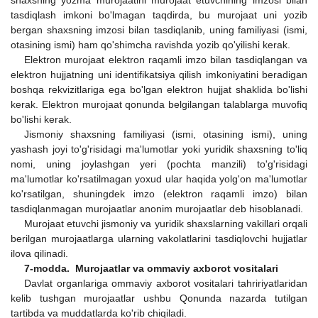
tasdiqlash imkoni bo'lmagan taqdirda, bu murojaat uni yozib
bergan shaxsning imzosi bilan tasdiqlanib, uning familiyasi (ismi,
otasining ismi) ham qo'shimcha ravishda yozib qo'yilishi kerak.
Elektron murojaat elektron raqamli imzo bilan tasdiqlangan va
elektron hujjatning uni identifikatsiya qilish imkoniyatini beradigan
boshqa rekvizitlariga ega bo'lgan elektron hujjat shaklida bo'lishi
kerak. Elektron murojaat qonunda belgilangan talablarga muvofiq
bo'lishi kerak.
Jismoniy shaxsning familiyasi (ismi, otasining ismi), uning
yashash joyi to'g'risidagi ma'lumotlar yoki yuridik shaxsning to'liq
nomi, uning joylashgan yeri (pochta manzili) to'g'risidagi
ma'lumotlar ko'rsatilmagan yoxud ular haqida yolg'on ma'lumotlar
ko'rsatilgan, shuningdek imzo (elektron raqamli imzo) bilan
tasdiqlanmagan murojaatlar anonim murojaatlar deb hisoblanadi.
Murojaat etuvchi jismoniy va yuridik shaxslarning vakillari orqali
berilgan murojaatlarga ularning vakolatlarini tasdiqlovchi hujjatlar
ilova qilinadi.
7-modda. Murojaatlar va ommaviy axborot vositalari
Davlat organlariga ommaviy axborot vositalari tahririyatlaridan
kelib tushgan murojaatlar ushbu Qonunda nazarda tutilgan
tartibda va muddatlarda ko'rib chiqiladi.