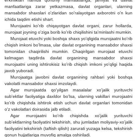
manfaatlariga zarar yetkazmasa, davlat organlari, ularning
mansabdor shaxslari o'zlaridan so'ralayotgan axborotni o'n kun
ichida taqdim etishi shart.
Murojaatni ko'rib chiqayotgan davlat organi, zarur hollarda,
murojaat joyning o'ziga borib ko'rib chiqilishini ta'minlashi mumkin.
Murojaat etuvchi yoki boshqa shaxs yo'qligida murojaatni ko'rib
chiqish imkoni bo'lmasa, ular davlat organining mansabdor shaxsi
tomonidan chaqirilishi mumkin. Chaqirilgan murojaat etuvchi
kelmagan taqdirda davlat organining mansabdor shaxsi
murojaatni uning ishtirokisiz ko'rib chiqish imkoni yo'qligi haqida
javob yuboradi.
Murojaatga javobni davlat organining rahbari yoki boshqa
vakolatli mansabdor shaxsi imzolaydi.
Agar murojaatda qo'yilgan masalalar xo'jalik yurituvchi
sub'ektlar faoliyatiga daxldor bo'lsa, ularning vakillari murojaatni
ko'rib chiqishda ishtirok etish uchun davlat organlari tomonidan
o'z vakolatlari doirasida jalb etiladi.
Agar murojaatni ko'rib chiqishda xo'jalik yurituvchi
sub'ektlarning faoliyatini tekshirish, shu jumladan moliyaviy-xo'jalik
faoliyatini tekshirish (taftish qilish) zarurati yuzaga kelsa, tekshirish
qonun hujjatlariga muvofiq amalga oshiriladi.