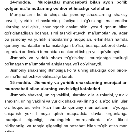
14-modda. Murojaatlar munosabati bilan ayon bo'lib
qolgan ma'lumotlarning oshkor etilmasligi kafolatlari
Murojaatlarni ko'rib chiqishda jismoniy shaxslarning shaxsiy
hayoti, yuridik shaxslarning faoliyati to'g'risidagi ma'lumotlar
ularning roziligisiz, shuningdek davlat sirini yoxud qonun bilan
qo'riqlanadigan boshqa sirni tashkil etuvchi ma'lumotlar va, agar
bu jismoniy va yuridik shaxslarning huquqlari, erkinliklari hamda
qonuniy manfaatlarini kamsitadigan bo'lsa, boshqa axborot davlat
organlari xodimlari tomonidan oshkor etilishiga yo'l qo'yilmaydi.
Jismoniy va yuridik shaxs to'g'risidagi, murojaatga taalluqli
bo'lmagan ma'lumotlarni aniqlashga yo'l qo'yilmaydi.
Jismoniy shaxsning iltimosiga ko'ra uning shaxsiga doir biron-
bir ma'lumot oshkor etilmasligi kerak.
15-modda. Jismoniy va yuridik shaxslarning murojaatlari
munosabati bilan ularning xavfsizligi kafolatlari
Jismoniy shaxsni, uning vakilini, ularning oila a'zolarini, yuridik
shaxsni, uning vakilini va yuridik shaxs vakilining oila a'zolarini ular
o'z huquqlari, erkinliklari hamda qonuniy manfaatlarini ro'yobga
chiqarish yoki himoya qilish maqsadida davlat organlariga
murojaat etganligi, shuningdek murojaatlarda o'z fikrini
bildirganligi va tanqid qilganligi munosabati bilan ta'qib etish man
etiladi.