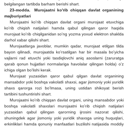
belgilangan tartibda barham berishi shart.
23-modda. Murojaatni ko'rib chiqqan davlat organining
majburiyatlari
Murojaatni ko'rib chiqqan davlat organi murojaat etuvchiga
ko'rib chiqish natijalari hamda qabul qilingan qaror haqida
murojaat ko'rib chiqilganidan so'ng yozma yoxud elektron shaklda
darhol xabar qilishi shart.
Murojaatlarga javoblar, mumkin qadar, murojaat etilgan tilda
bayon qilinadi, murojaatda ko'rsatilgan har bir masala bo'yicha
vajlarni rad etuvchi yoki tasdiqlovchi aniq asoslarni (zaruratga
qarab qonun hujjatlari normalariga havolalar qilingan holda) o'z
ichiga olgan bo'lishi kerak.
Murojaat yuzasidan qaror qabul qilgan davlat organining
mansabdor yoki boshqa vakolatli shaxsi, agar jismoniy yoki yuridik
shaxs qarorga rozi bo'lmasa, uning ustidan shikoyat berish
tartibini tushuntirishi shart.
Murojaatni ko'rib chiqqan davlat organi, uning mansabdor yoki
boshqa vakolatli shaxslari murojaatni ko'rib chiqish natijalari
yuzasidan qabul qilingan qarorning ijrosini nazorat qilishi,
shuningdek agar jismoniy yoki yuridik shaxsga uning huquqlari,
erkinliklari hamda qonuniy manfaatlari buzilishi natijasida moddiy