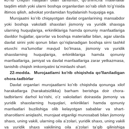
taqdim etish yoki ularni boshqa organlardan so'rab olish to'g'risida
iltimos qilish, advokat yordamidan foydalanish huquqiga ega.
Murojaatni ko'rib chiqayotgan davlat organlarining mansabdor
yoki boshqa vakolatli shaxslari jismoniy va yuridik shaxsga
ularning huquqlariga, erkinliklariga hamda qonuniy manfaatlariga
daxldor hujjatlar, qarorlar va boshqa materiallar bilan, agar ularda
davlat sirini yoki qonun bilan qo'riqlanadigan boshqa sirni tashkil
etuvchi ma'lumotlar mavjud bo'lmasa, jismoniy va yuridik
shaxslarning huquqlariga, erkinliklariga hamda qonuniy
manfaatlariga, jamiyat va davlat manfaatlariga zarar yetkazmasa,
tanishib chiqish imkoniyatini ta'minlashi shart.
22-modda. Murojaatlarni ko'rib chiqishda qo'llaniladigan
chora-tadbirlar
Davlat organlari murojaatlarni ko'rib chiqishda qonunga xilof
harakatlarga (harakatsizlikka) barham berishga doir chora-
tadbirlarni darhol ko'rishi, o'z vakolatlari doirasida jismoniy va
yuridik shaxslarning huquqlari, erkinliklari hamda qonuniy
manfaatlari buzilishiga olib kelayotgan sabablar va shart-
sharoitlarni aniqlashi, murojaat etganligi munosabati bilan jismoniy
shaxs, uning vakili, ularning oila a'zolari, yuridik shaxs, uning vakili
va yuridik shaxs vakilining oila a'zolari ta'qib qilinishiga