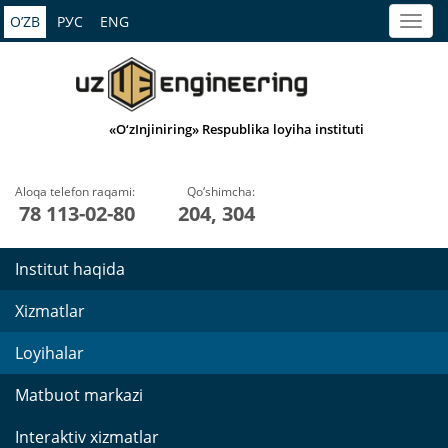
O’ZB
РУС
ENG
«O‘zInjiniring» Respublika loyiha instituti
Aloqa telefon raqami:
Qo‘shimcha:
78 113-02-80
204, 304
Institut haqida
Xizmatlar
Loyihalar
Matbuot markazi
Interaktiv xizmatlar