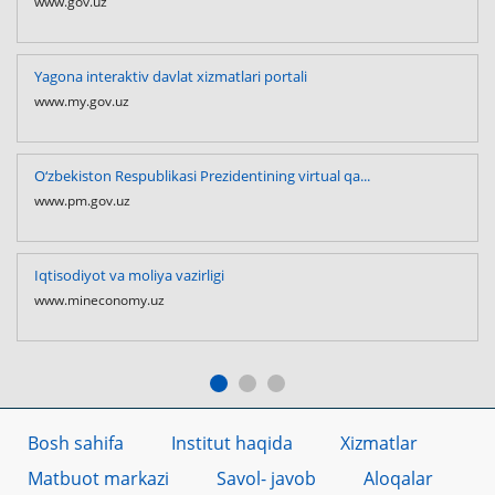
www.gov.uz
Yagona interaktiv davlat xizmatlari portali
www.my.gov.uz
O‘zbekiston Respublikasi Prezidentining virtual qa...
www.pm.gov.uz
Iqtisodiyot va moliya vazirligi
www.mineconomy.uz
Bosh sahifa
Institut haqida
Xizmatlar
Matbuot markazi
Savol- javob
Aloqalar