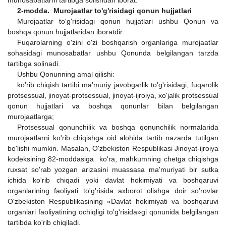
2-modda. Murojaatlar to'g'risidagi qonun hujjatlari
Murojaatlar to'g'risidagi qonun hujjatlari ushbu Qonun va
boshqa qonun hujjatlaridan iboratdir.
Fuqarolarning o'zini o'zi boshqarish organlariga murojaatlar
sohasidagi munosabatlar ushbu Qonunda belgilangan tarzda
tartibga solinadi.
Ushbu Qonunning amal qilishi:
ko'rib chiqish tartibi ma'muriy javobgarlik to'g'risidagi, fuqarolik
protsessual, jinoyat-protsessual, jinoyat-ijroiya, xo'jalik protsessual
qonun hujjatlari va boshqa qonunlar bilan belgilangan
murojaatlarga;
Protsessual qonunchilik va boshqa qonunchilik normalarida
murojaatlarni ko'rib chiqishga oid alohida tartib nazarda tutilgan
bo'lishi mumkin. Masalan, O'zbekiston Respublikasi Jinoyat-ijroiya
kodeksining 82-moddasiga ko'ra, mahkumning chetga chiqishga
ruxsat so'rab yozgan arizasini muassasa ma'muriyati bir sutka
ichida ko'rib chiqadi yoki davlat hokimiyati va boshqaruvi
organlarining faoliyati to'g'risida axborot olishga doir so'rovlar
O'zbekiston Respublikasining
«Davlat hokimiyati va boshqaruvi
organlari faoliyatining ochiqligi to'g'risida»gi qonunida belgilangan
tartibda ko'rib chiqiladi.