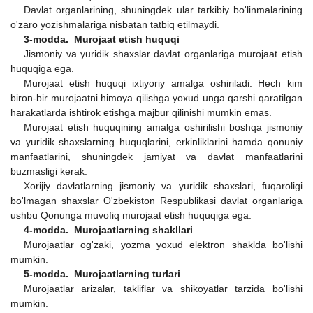
Davlat organlarining, shuningdek ular tarkibiy bo'linmalarining
o'zaro yozishmalariga nisbatan tatbiq etilmaydi.
3-modda. Murojaat etish huquqi
Jismoniy va yuridik shaxslar davlat organlariga murojaat etish
huquqiga ega.
Murojaat etish huquqi ixtiyoriy amalga oshiriladi. Hech kim
biron-bir murojaatni himoya qilishga yoxud unga qarshi qaratilgan
harakatlarda ishtirok etishga majbur qilinishi mumkin emas.
Murojaat etish huquqining amalga oshirilishi boshqa jismoniy
va yuridik shaxslarning huquqlarini, erkinliklarini hamda qonuniy
manfaatlarini, shuningdek jamiyat va davlat manfaatlarini
buzmasligi kerak.
Xorijiy davlatlarning jismoniy va yuridik shaxslari, fuqaroligi
bo'lmagan shaxslar O'zbekiston Respublikasi davlat organlariga
ushbu Qonunga muvofiq murojaat etish huquqiga ega.
4-modda. Murojaatlarning shakllari
Murojaatlar og'zaki, yozma yoxud elektron shaklda bo'lishi
mumkin.
5-modda. Murojaatlarning turlari
Murojaatlar arizalar, takliflar va shikoyatlar tarzida bo'lishi
mumkin.