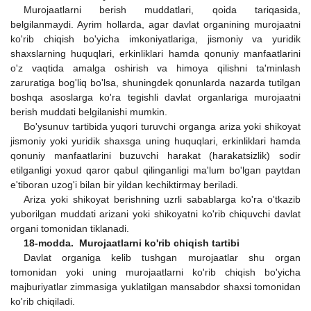
Murojaatlarni berish muddatlari, qoida tariqasida,
belgilanmaydi. Ayrim hollarda, agar davlat organining murojaatni
ko'rib chiqish bo'yicha imkoniyatlariga, jismoniy va yuridik
shaxslarning huquqlari, erkinliklari hamda qonuniy manfaatlarini
o'z vaqtida amalga oshirish va himoya qilishni ta'minlash
zaruratiga bog'liq bo'lsa, shuningdek qonunlarda nazarda tutilgan
boshqa asoslarga ko'ra tegishli davlat organlariga murojaatni
berish muddati belgilanishi mumkin.
Bo'ysunuv tartibida yuqori turuvchi organga ariza yoki shikoyat
jismoniy yoki yuridik shaxsga uning huquqlari, erkinliklari hamda
qonuniy manfaatlarini buzuvchi harakat (harakatsizlik) sodir
etilganligi yoxud qaror qabul qilinganligi ma'lum bo'lgan paytdan
e'tiboran uzog'i bilan bir yildan kechiktirmay beriladi.
Ariza yoki shikoyat berishning uzrli sabablarga ko'ra o'tkazib
yuborilgan muddati arizani yoki shikoyatni ko'rib chiquvchi davlat
organi tomonidan tiklanadi.
18-modda. Murojaatlarni ko'rib chiqish tartibi
Davlat organiga kelib tushgan murojaatlar shu organ
tomonidan yoki uning murojaatlarni ko'rib chiqish bo'yicha
majburiyatlar zimmasiga yuklatilgan mansabdor shaxsi tomonidan
ko'rib chiqiladi.