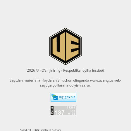
2026 © «O‘zInjiniring» Respublika loyiha instituti
Saytdan materiallar foydalanish uchun olinganda
www.uzeng.uz
veb-
saytiga yo'llanma qo'yish zarur.
Sayt 1C-Bitriksda ishlaydi