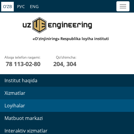
O’ZB
РУС
ENG
«O‘zInjiniring» Respublika loyiha instituti
Aloqa telefon raqami:
Qo‘shimcha:
78 113-02-80
204, 304
Institut haqida
Xizmatlar
Loyihalar
Matbuot markazi
Interaktiv xizmatlar