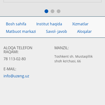
Bosh sahifa
Institut haqida
Xizmatlar
Matbuot markazi
Savol- javob
Aloqalar
ALOQA TELEFON
MANZIL:
RAQAMI:
Toshkent sh. Mustaqillik
78 113-02-80
shoh ko'chasi, 66
E-MAIL:
info@uzeng.uz