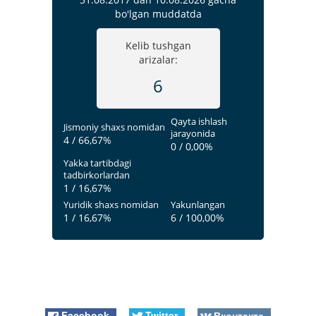
bo'lgan muddatda
Kelib tushgan
arizalar:
6
Qayta ishlash
Jismoniy shaxs nomidan
jarayonida
4 / 66,67%
0 / 0,00%
Yakka tartibdagi
tadbirkorlardan
1 / 16,67%
Yuridik shaxs nomidan
Yakunlangan
1 / 16,67%
6 / 100,00%
Facebook
Twitter
Вконтакте