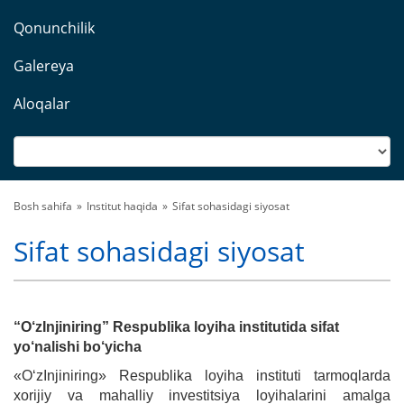
Qonunchilik
Galereya
Aloqalar
Bosh sahifa
Institut haqida
Sifat sohasidagi siyosat
Sifat sohasidagi siyosat
“O‘zInjiniring” Respublika loyiha institutida sifat
yo‘nalishi bo‘yicha
«O‘zInjiniring» Respublika loyiha instituti tarmoqlarda
xorijiy va mahalliy investitsiya loyihalarini amalga