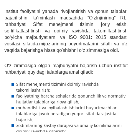
Institut faoliyatini yanada rivojlantirish va qonun talablari
bajarilishini ta’minlash maqsadida “O‘zInjiniring” RLI
rahbariyati Sifat menejmenti tizimini joriy etish,
sertifikatlashtirish va doimiy ravishda takomillashtirish
bo‘yicha majburiyatlarni va ISO 9001: 2015 standarti
vositasi sifatida.mijozlarining buyurtmalarini sifatli va o'z
vaqtida bajarishga hissa qo'shishni o‘z zimmasiga oldi.
O‘z zimmasiga olgan majburiyatni bajarish uchun institut
rahbariyati quyidagi talablarga amal qiladi:
Sifat menejmenti tizimini doimiy ravishda
takomillashtirish;
faoliyatning barcha sohalarida qonunchilik va normativ
hujjatlar talablariga rioya qilish;
muhandislik va loyihalash ishlarini buyurtmachilar
talablariga javob beradigan yuqori sifat darajasida
bajarish;
xodimlarning kasbiy darajasi va amaliy ko'nikmalarini
doimiy ravishda oshirish;