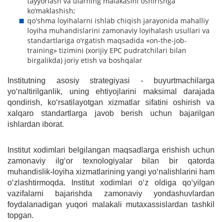
tayyorlash va ularning malakasini oshirishga
ko‘maklashish;
qo'shma loyihalarni ishlab chiqish jarayonida mahalliy
loyiha muhandislarini zamonaviy loyihalash usullari va
standartlariga o'rgatish maqsadida «on-the-job-
training» tizimini (xorijiy EPC pudratchilari bilan
birgalikda) joriy etish va boshqalar
Institutning asosiy strategiyasi - buyurtmachilarga
yo‘naltirilganlik, uning ehtiyojlarini maksimal darajada
qondirish, ko‘rsatilayotgan xizmatlar sifatini oshirish va
xalqaro standartlarga javob berish uchun bajarilgan
ishlardan iborat.
Institut xodimlari belgilangan maqsadlarga erishish uchun
zamonaviy ilg‘or texnologiyalar bilan bir qatorda
muhandislik-loyiha xizmatlarining yangi yo‘nalishlarini ham
o‘zlashtirmoqda. Institut xodimlari o‘z oldiga qo‘yilgan
vazifalarni bajarishda zamonaviy yondashuvlardan
foydalanadigan yuqori malakali mutaxassislardan tashkil
topgan.