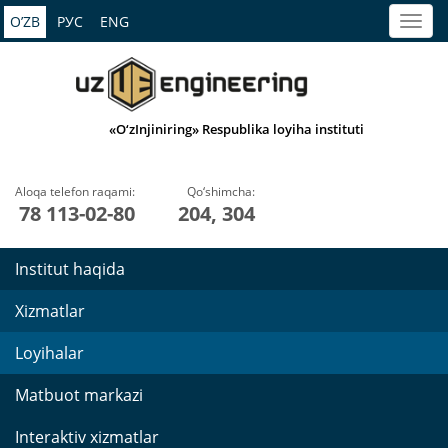
O’ZB
РУС
ENG
«O‘zInjiniring» Respublika loyiha instituti
Aloqa telefon raqami:
Qo‘shimcha:
78 113-02-80
204, 304
Institut haqida
Xizmatlar
Loyihalar
Matbuot markazi
Interaktiv xizmatlar