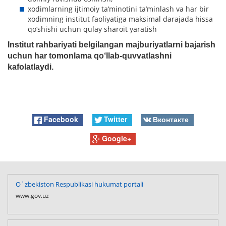
xodimlarning ijtimoiy ta’minotini ta’minlash va har bir
xodimning institut faoliyatiga maksimal darajada hissa
qo‘shishi uchun qulay sharoit yaratish
Institut rahbariyati belgilangan majburiyatlarni bajarish
uchun har tomonlama qo‘llab-quvvatlashni
kafolatlaydi.
Facebook
Twitter
Вконтакте
Google+
O`zbekiston Respublikasi hukumat portali
www.gov.uz