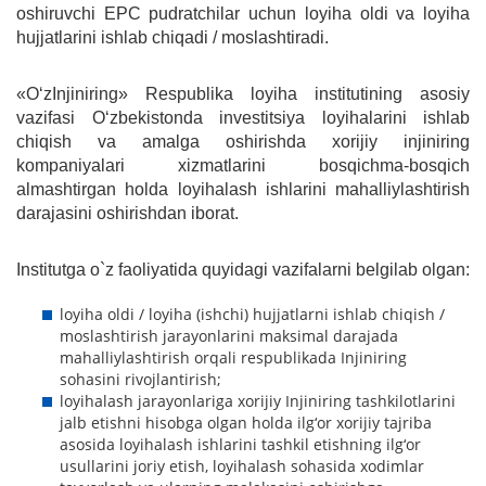
oshiruvchi EPC pudratchilar uchun loyiha oldi va loyiha
hujjatlarini ishlab chiqadi / moslashtiradi.
«O‘zInjiniring» Respublika loyiha institutining asosiy
vazifasi O‘zbekistonda investitsiya loyihalarini ishlab
chiqish va amalga oshirishda xorijiy injiniring
kompaniyalari xizmatlarini bosqichma-bosqich
almashtirgan holda loyihalash ishlarini mahalliylashtirish
darajasini oshirishdan iborat.
Institutga o`z faoliyatida quyidagi vazifalarni belgilab olgan:
loyiha oldi / loyiha (ishchi) hujjatlarni ishlab chiqish /
moslashtirish jarayonlarini maksimal darajada
mahalliylashtirish orqali respublikada Injiniring
sohasini rivojlantirish;
loyihalash jarayonlariga xorijiy Injiniring tashkilotlarini
jalb etishni hisobga olgan holda ilg‘or xorijiy tajriba
asosida loyihalash ishlarini tashkil etishning ilg‘or
usullarini joriy etish, loyihalash sohasida xodimlar