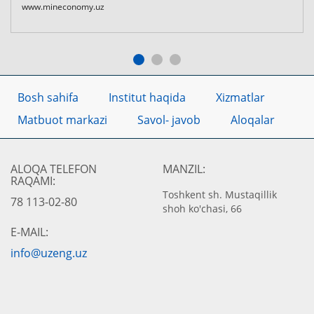
www.mineconomy.uz
Bosh sahifa
Institut haqida
Xizmatlar
Matbuot markazi
Savol- javob
Aloqalar
ALOQA TELEFON
MANZIL:
RAQAMI:
Toshkent sh. Mustaqillik
78 113-02-80
shoh ko'chasi, 66
E-MAIL:
info@uzeng.uz