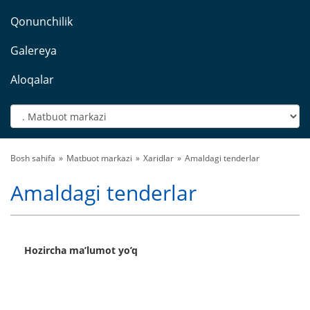
Qonunchilik
Galereya
Aloqalar
Bosh sahifa
Matbuot markazi
Xaridlar
Amaldagi tenderlar
Amaldagi tenderlar
Hozircha ma’lumot yo’q