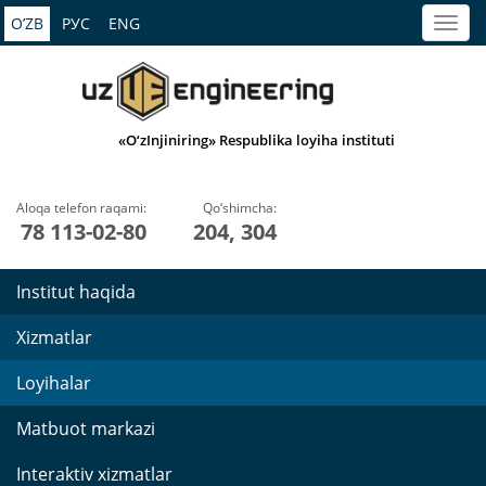
O’ZB
РУС
ENG
«O‘zInjiniring» Respublika loyiha instituti
Aloqa telefon raqami:
Qo‘shimcha:
78 113-02-80
204, 304
Institut haqida
Xizmatlar
Loyihalar
Matbuot markazi
Interaktiv xizmatlar