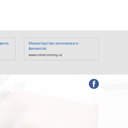
дента
Министерство экономики и
Министе
финансов
Республ
www.mineconomy.uz
www.mf.u