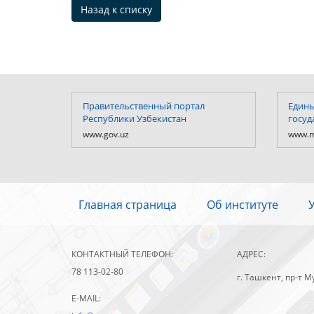
Назад к списку
Правительственный портал
Едины
Республики Узбекистан
госуд
www.gov.uz
www.m
Главная страница
Об институте
КОНТАКТНЫЙ ТЕЛЕФОН:
АДРЕС:
78 113-02-80
г. Ташкент, пр-т М
E-MAIL: