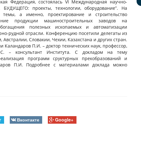
ская Федерация, состоялась VI Международная научно-
 БУДУЩЕГО: проекты, технологии, оборудование”. На
темы, а именно, проектирование и строительство
вание продукции машиностроительных заводов на
обогащения полезных ископаемых и автоматизации
орно-рудной отрасли. Конференцию посетили делегаты из
и, Австралии, Словакии, Чехии, Казахстана и других стран.
 Каландаров П.И. – доктор технических наук, профессор,
С. – консультант Института. С докладом на тему
реализация программ сруктурных прекобразований и
даров П.И. Подробнее с материалами доклада можно
r
Вконтакте
Google+