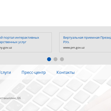
й портал интерактивных
Виртуальная приемная Прези
арственных услуг
РУз.
y.gov.uz
www.pm.gov.uz
Услуги
Пресс-центр
Контакты
устакиллик, 66