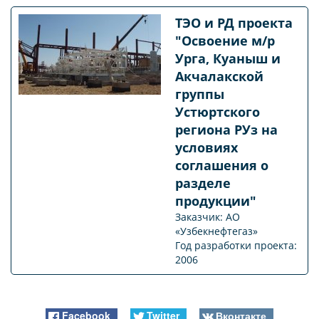
ТЭО и РД проекта
"Освоение м/р
Урга, Куаныш и
Акчалакской
группы
Устюртского
региона РУз на
условиях
соглашения о
разделе
продукции"
Заказчик: АО
«Узбекнефтегаз»
Год разработки проекта:
2006
Facebook
Twitter
Вконтакте