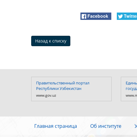
Facebook
Twitte
Назад к списку
Правительственный портал
Едины
Республики Узбекистан
госуд
www.gov.uz
www.m
Главная страница
Об институте