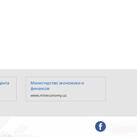
дента
Министерство экономики и
Министе
финансов
Республ
www.mineconomy.uz
www.mf.u