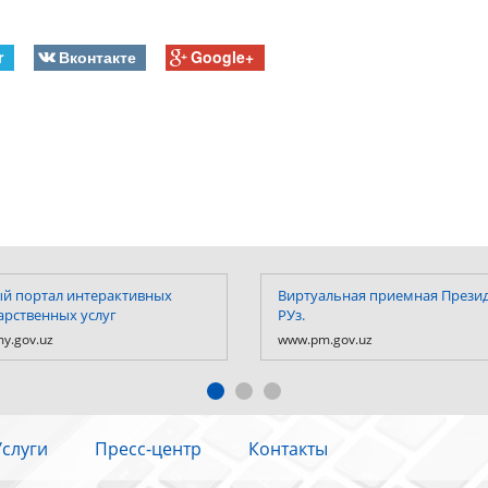
r
Вконтакте
Google+
й портал интерактивных
Виртуальная приемная Прези
арственных услуг
РУз.
y.gov.uz
www.pm.gov.uz
Услуги
Пресс-центр
Контакты