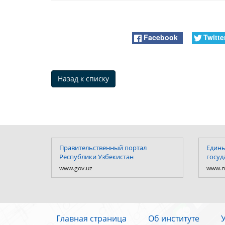
Facebook
Twitte
Назад к списку
Правительственный портал
Едины
Республики Узбекистан
госуд
www.gov.uz
www.m
Главная страница
Об институте