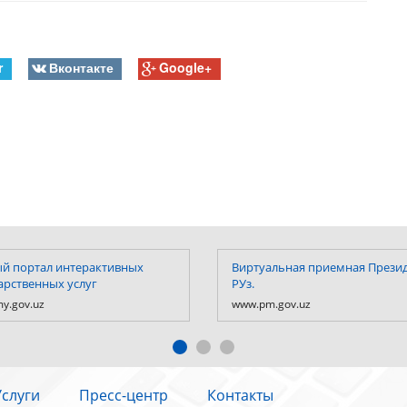
r
Вконтакте
Google+
й портал интерактивных
Виртуальная приемная Прези
арственных услуг
РУз.
y.gov.uz
www.pm.gov.uz
Услуги
Пресс-центр
Контакты