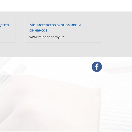
дента
Министерство экономики и
Министе
финансов
Республ
www.mineconomy.uz
www.mf.u