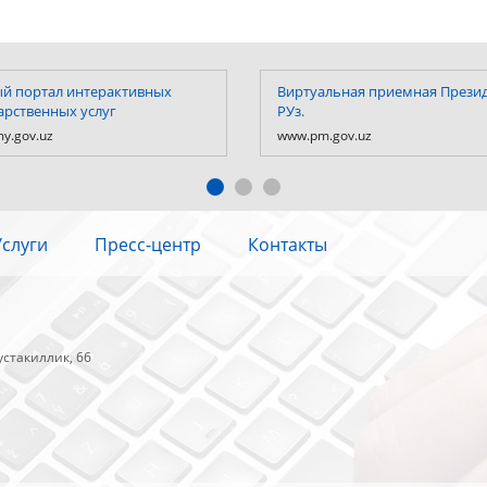
й портал интерактивных
Виртуальная приемная Прези
арственных услуг
РУз.
y.gov.uz
www.pm.gov.uz
Услуги
Пресс-центр
Контакты
устакиллик, 66