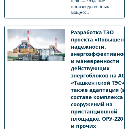
цель — создание
производственных
мощнос..
Разработка ТЭО
проекта «Повышени
надежности,
энергоэффективнос
и маневренности
действующих
энергоблоков на АО
«Ташкентской ТЭС», 
также адаптация (в
составе комплекса
сооружений на
пристанционной
площадке, ОРУ-220 к
и прочих